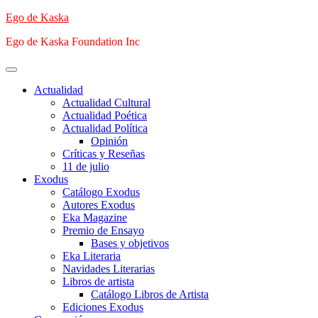
Saltar
Ego de Kaska
al
Ego de Kaska Foundation Inc
contenido
Menú
principal
Actualidad
Actualidad Cultural
Actualidad Poética
Actualidad Política
Opinión
Críticas y Reseñas
11 de julio
Exodus
Catálogo Exodus
Autores Exodus
Eka Magazine
Premio de Ensayo
Bases y objetivos
Eka Literaria
Navidades Literarias
Libros de artista
Catálogo Libros de Artista
Ediciones Exodus