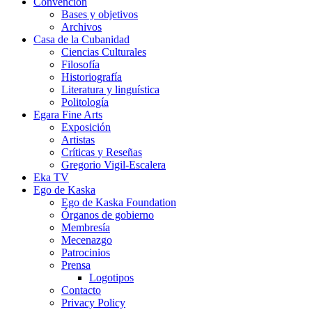
Convención
Bases y objetivos
Archivos
Casa de la Cubanidad
Ciencias Culturales
Filosofía
Historiografía
Literatura y linguística
Politología
Egara Fine Arts
Exposición
Artistas
Críticas y Reseñas
Gregorio Vigil-Escalera
Eka TV
Ego de Kaska
Ego de Kaska Foundation
Órganos de gobierno
Membresía
Mecenazgo
Patrocinios
Prensa
Logotipos
Contacto
Privacy Policy