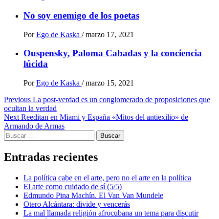
No soy enemigo de los poetas
Por
Ego de Kaska
/
marzo 17, 2021
Ouspensky, Paloma Cabadas y la conciencia
lúcida
Por
Ego de Kaska
/
marzo 15, 2021
Post
Previous
La post-verdad es un conglomerado de proposiciones que
ocultan la verdad
navigation
Next
Reeditan en Miami y España «Mitos del antiexilio» de
Armando de Armas
Buscar:
Entradas recientes
La política cabe en el arte, pero no el arte en la política
El arte como cuidado de sí (5/5)
Edmundo Pina Machín. El Van Van Mundele
Otero Alcántara: divide y vencerás
La mal llamada religión afrocubana un tema para discutir