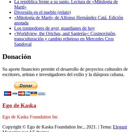
La república frente a su santo. Lectura de «Mitología de
Martí»
Diversión en el pueblo (relato)
«Mitología de Martí» de Alfonso Hernández Catá. Edición
anotada
Los rompedores de ayer, guardianes de hoy
«Worldview, the Orichas, and Santería»: Cosmovisión,
transculturación y cambio religioso en Mercedes Cros
Sandoval
Donación
Su aporte financiero permite el desarrollo de proyectos culturales de
escritores, artistas e investigadores del exilio y la diáspora cubana.
Ego de Kaska
Ego de Kaska Foundation Inc
Copyright © Ego de Kaska Foundation Inc., 2021.
|
Tema:
Elegant