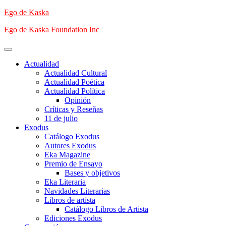
Saltar
Ego de Kaska
al
Ego de Kaska Foundation Inc
contenido
Menú
principal
Actualidad
Actualidad Cultural
Actualidad Poética
Actualidad Política
Opinión
Críticas y Reseñas
11 de julio
Exodus
Catálogo Exodus
Autores Exodus
Eka Magazine
Premio de Ensayo
Bases y objetivos
Eka Literaria
Navidades Literarias
Libros de artista
Catálogo Libros de Artista
Ediciones Exodus