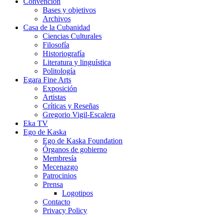
Convención
Bases y objetivos
Archivos
Casa de la Cubanidad
Ciencias Culturales
Filosofía
Historiografía
Literatura y linguística
Politología
Egara Fine Arts
Exposición
Artistas
Críticas y Reseñas
Gregorio Vigil-Escalera
Eka TV
Ego de Kaska
Ego de Kaska Foundation
Órganos de gobierno
Membresía
Mecenazgo
Patrocinios
Prensa
Logotipos
Contacto
Privacy Policy