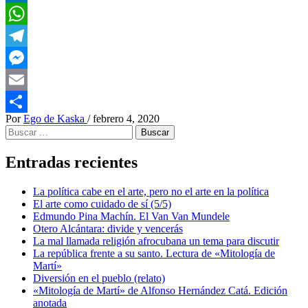
LinkedIn
WhatsApp
Telegram
Messenger
Email
Por
Ego de Kaska
/
febrero 4, 2020
Compartir
Buscar:
Entradas recientes
La política cabe en el arte, pero no el arte en la política
El arte como cuidado de sí (5/5)
Edmundo Pina Machín. El Van Van Mundele
Otero Alcántara: divide y vencerás
La mal llamada religión afrocubana un tema para discutir
La república frente a su santo. Lectura de «Mitología de
Martí»
Diversión en el pueblo (relato)
«Mitología de Martí» de Alfonso Hernández Catá. Edición
anotada