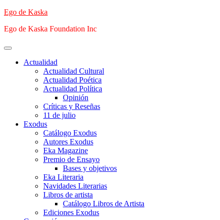
Saltar
Ego de Kaska
al
Ego de Kaska Foundation Inc
contenido
Menú
principal
Actualidad
Actualidad Cultural
Actualidad Poética
Actualidad Política
Opinión
Críticas y Reseñas
11 de julio
Exodus
Catálogo Exodus
Autores Exodus
Eka Magazine
Premio de Ensayo
Bases y objetivos
Eka Literaria
Navidades Literarias
Libros de artista
Catálogo Libros de Artista
Ediciones Exodus