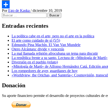
Email
Por
Ego de Kaska
/
diciembre 10, 2019
Compartir
Buscar:
Entradas recientes
La política cabe en el arte, pero no el arte en la política
El arte como cuidado de sí (5/5)
Edmundo Pina Machín. El Van Van Mundele
Otero Alcántara: divide y vencerás
La mal llamada religión afrocubana un tema para discutir
La república frente a su santo. Lectura de «Mitología de Martí»
Diversión en el pueblo (relato)
«Mitología de Martí» de Alfonso Hernández Catá. Edición ano
Los rompedores de ayer, guardianes de hoy
«Worldview, the Orichas, and Santería»: Cosmovisión, transcu
Donación
Su aporte financiero permite el desarrollo de proyectos culturales de es