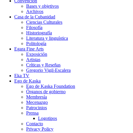
Convención
Bases y objetivos
Archivos
Casa de la Cubanidad
Ciencias Culturales
Filosofía
Historiografía
Literatura y linguística
Politología
Egara Fine Arts
Exposición
Artistas
Críticas y Reseñas
Gregorio Vigil-Escalera
Eka TV
Ego de Kaska
Ego de Kaska Foundation
Órganos de gobierno
Membresía
Mecenazgo
Patrocinios
Prensa
Logotipos
Contacto
Privacy Policy