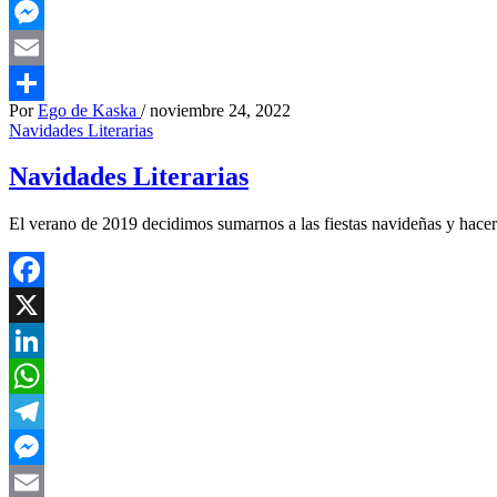
Telegram
Messenger
Email
Por
Ego de Kaska
/
noviembre 24, 2022
Compartir
Navidades Literarias
Navidades Literarias
El verano de 2019 decidimos sumarnos a las fiestas navideñas y hacer 
Facebook
X
LinkedIn
WhatsApp
Telegram
Messenger