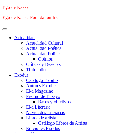
Saltar
Ego de Kaska
al
Ego de Kaska Foundation Inc
contenido
Menú
principal
Actualidad
Actualidad Cultural
Actualidad Poética
Actualidad Política
Opinión
Críticas y Reseñas
11 de julio
Exodus
Catálogo Exodus
Autores Exodus
Eka Magazine
Premio de Ensayo
Bases y objetivos
Eka Literaria
Navidades Literarias
Libros de artista
Catálogo Libros de Artista
Ediciones Exodus