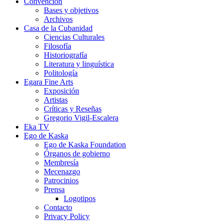
Convención
Bases y objetivos
Archivos
Casa de la Cubanidad
Ciencias Culturales
Filosofía
Historiografía
Literatura y linguística
Politología
Egara Fine Arts
Exposición
Artistas
Críticas y Reseñas
Gregorio Vigil-Escalera
Eka TV
Ego de Kaska
Ego de Kaska Foundation
Órganos de gobierno
Membresía
Mecenazgo
Patrocinios
Prensa
Logotipos
Contacto
Privacy Policy