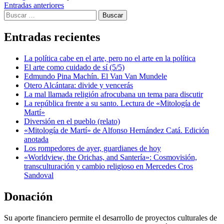
Navegación
Entradas anteriores
Buscar:
de
entradas
Entradas recientes
La política cabe en el arte, pero no el arte en la política
El arte como cuidado de sí (5/5)
Edmundo Pina Machín. El Van Van Mundele
Otero Alcántara: divide y vencerás
La mal llamada religión afrocubana un tema para discutir
La república frente a su santo. Lectura de «Mitología de
Martí»
Diversión en el pueblo (relato)
«Mitología de Martí» de Alfonso Hernández Catá. Edición
anotada
Los rompedores de ayer, guardianes de hoy
«Worldview, the Orichas, and Santería»: Cosmovisión,
transculturación y cambio religioso en Mercedes Cros
Sandoval
Donación
Su aporte financiero permite el desarrollo de proyectos culturales de