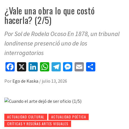
¿Vale una obra lo que costó
hacerla? (2/5)
Por Sol de Rodela Ocoso En 1878, un tribunal
londinense presenció uno de los
interrogatorios
Facebook
X
LinkedIn
WhatsApp
Telegram
Messenger
Email
Compart
Por
Ego de Kaska
/
julio 13, 2026
ACTUALIDAD CULTURAL
ACTUALIDAD POÉTICA
CRÍTICAS Y RESEÑAS ARTES VISUALES