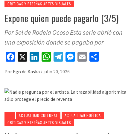
CRÍTICAS Y RESEÑAS ARTES VISUALES
Expone quien puede pagarlo (3/5)
Por Sol de Rodela Ocoso Esta serie abrió con
una exposición donde se pagaba por
Facebook
X
LinkedIn
WhatsApp
Telegram
Messenger
Email
Compart
Por
Ego de Kaska
/
julio 20, 2026
---
ACTUALIDAD CULTURAL
ACTUALIDAD POÉTICA
CRÍTICAS Y RESEÑAS ARTES VISUALES