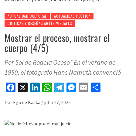
ACTUALIDAD CULTURAL
ACTUALIDAD POÉTICA
CRÍTICAS Y RESEÑAS ARTES VISUALES
Mostrar el proceso, mostrar el
cuerpo (4/5)
Por Sol de Rodela Ocoso* En el verano de
1950, el fotógrafo Hans Namuth convenció
Facebook
X
LinkedIn
WhatsApp
Telegram
Messenger
Email
Compart
Por
Ego de Kaska
/
julio 27, 2026