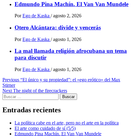
Edmundo Pina Machín. El Van Van Mundele
Por
Ego de Kaska
/
agosto 2, 2026
Otero Alcántara: divide y vencerás
Por
Ego de Kaska
/
agosto 1, 2026
La mal llamada religión afrocubana un tema
para discutir
Por
Ego de Kaska
/
agosto 1, 2026
Post
Previous
“El único y su propiedad”: el «ego erótico» del Max
Stirner
navigation
Next
The night of the firecrackers
Buscar:
Entradas recientes
La política cabe en el arte, pero no el arte en la política
El arte como cuidado de sí (5/5)
Edmundo Pina Machín. El Van Van Mundele