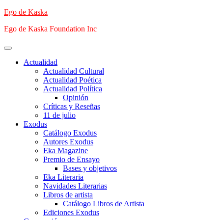
Saltar
Ego de Kaska
al
Ego de Kaska Foundation Inc
contenido
Menú
principal
Actualidad
Actualidad Cultural
Actualidad Poética
Actualidad Política
Opinión
Críticas y Reseñas
11 de julio
Exodus
Catálogo Exodus
Autores Exodus
Eka Magazine
Premio de Ensayo
Bases y objetivos
Eka Literaria
Navidades Literarias
Libros de artista
Catálogo Libros de Artista
Ediciones Exodus