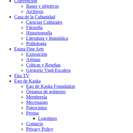
Convención
Bases y objetivos
Archivos
Casa de la Cubanidad
Ciencias Culturales
Filosofía
Historiografía
Literatura y linguística
Politología
Egara Fine Arts
Exposición
Artistas
Críticas y Reseñas
Gregorio Vigil-Escalera
Eka TV
Ego de Kaska
Ego de Kaska Foundation
Órganos de gobierno
Membresía
Mecenazgo
Patrocinios
Prensa
Logotipos
Contacto
Privacy Policy