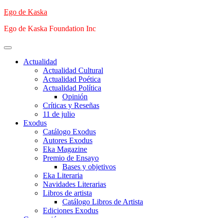
Saltar
Ego de Kaska
al
Ego de Kaska Foundation Inc
contenido
Menú
principal
Actualidad
Actualidad Cultural
Actualidad Poética
Actualidad Política
Opinión
Críticas y Reseñas
11 de julio
Exodus
Catálogo Exodus
Autores Exodus
Eka Magazine
Premio de Ensayo
Bases y objetivos
Eka Literaria
Navidades Literarias
Libros de artista
Catálogo Libros de Artista
Ediciones Exodus