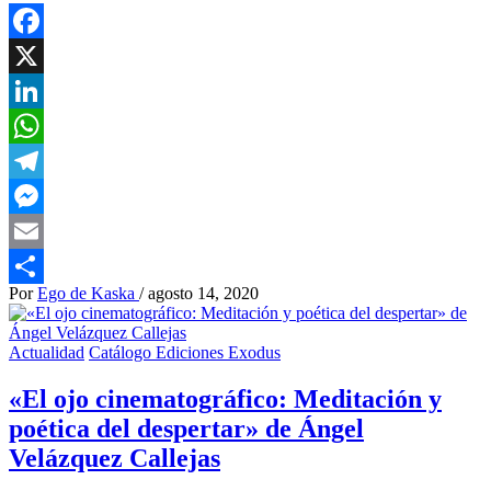
Facebook
X
LinkedIn
WhatsApp
Telegram
Messenger
Email
Por
Ego de Kaska
/
agosto 14, 2020
Compartir
Actualidad
Catálogo Ediciones Exodus
«El ojo cinematográfico: Meditación y
poética del despertar» de Ángel
Velázquez Callejas