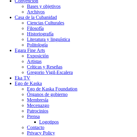
Convención
Bases y objetivos
Archivos
Casa de la Cubanidad
Ciencias Culturales
Filosofía
Historiografía
Literatura y linguística
Politología
Egara Fine Arts
Exposición
Artistas
Críticas y Reseñas
Gregorio Vigil-Escalera
Eka TV
Ego de Kaska
Ego de Kaska Foundation
Órganos de gobierno
Membresía
Mecenazgo
Patrocinios
Prensa
Logotipos
Contacto
Privacy Policy