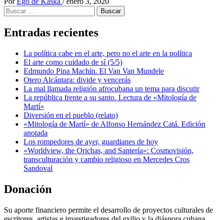
Por
Ego de Kaska
/
enero 3, 2020
Compartir
Buscar:
Entradas recientes
La política cabe en el arte, pero no el arte en la política
El arte como cuidado de sí (5/5)
Edmundo Pina Machín. El Van Van Mundele
Otero Alcántara: divide y vencerás
La mal llamada religión afrocubana un tema para discutir
La república frente a su santo. Lectura de «Mitología de
Martí»
Diversión en el pueblo (relato)
«Mitología de Martí» de Alfonso Hernández Catá. Edición
anotada
Los rompedores de ayer, guardianes de hoy
«Worldview, the Orichas, and Santería»: Cosmovisión,
transculturación y cambio religioso en Mercedes Cros
Sandoval
Donación
Su aporte financiero permite el desarrollo de proyectos culturales de
escritores, artistas e investigadores del exilio y la diáspora cubana.