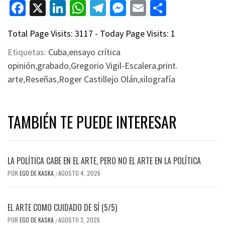
Facebook
X
LinkedIn
WhatsApp
Telegram
Messenger
Email
Compart
Total Page Visits: 3117 - Today Page Visits: 1
Etiquetas:
Cuba
,
ensayo crítica
opinión
,
grabado
,
Gregorio Vigil-Escalera
,
print.
arte
,
Reseñas
,
Roger Castillejo Olán
,
xilografía
TAMBIÉN TE PUEDE INTERESAR
LA POLÍTICA CABE EN EL ARTE, PERO NO EL ARTE EN LA POLÍTICA
POR
EGO DE KASKA
AGOSTO 4, 2026
/
EL ARTE COMO CUIDADO DE SÍ (5/5)
POR
EGO DE KASKA
AGOSTO 3, 2026
/