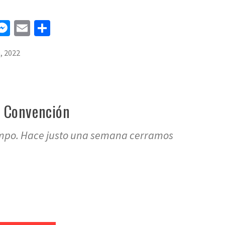
n
tsApp
elegram
Messenger
Email
Compartir
, 2022
a Convención
empo. Hace justo una semana cerramos
er
l
mpartir