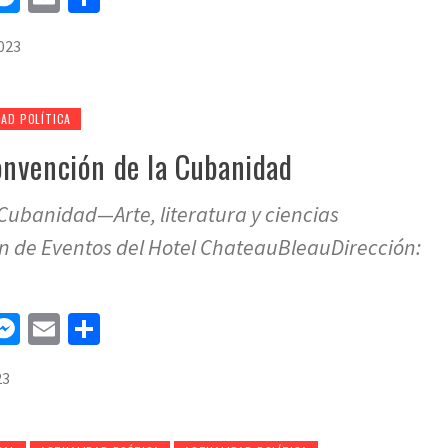
023
AD POLÍTICA
nvención de la Cubanidad
Cubanidad—Arte, literatura y ciencias
n de Eventos del Hotel ChateauBleauDirección:
n
tsApp
elegram
Messenger
Email
Compartir
23