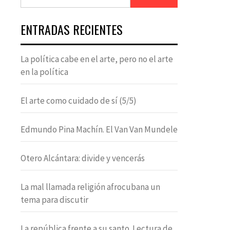
ENTRADAS RECIENTES
La política cabe en el arte, pero no el arte
en la política
El arte como cuidado de sí (5/5)
Edmundo Pina Machín. El Van Van Mundele
Otero Alcántara: divide y vencerás
La mal llamada religión afrocubana un
tema para discutir
La república frente a su santo. Lectura de