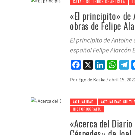
CATÁLOGO LIBROS DE ARTISTA
L
«El principito» de
obras de Felipe A
El principito de Antoine
español Felipe Alarcón 
Facebook
X
LinkedI
Wha
T
Por
Ego de Kaska
/
abril 15, 202
ACTUALIDAD
ACTUALIDAD CULTU
HISTORIOGRAFÍA
«Acerca del Diari
Céspedes» de Joel 