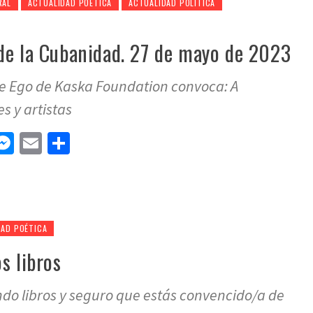
RAL
ACTUALIDAD POÉTICA
ACTUALIDAD POLÍTICA
de la Cubanidad. 27 de mayo de 2023
e Ego de Kaska Foundation convoca: A
s y artistas
n
tsApp
elegram
Messenger
Email
Compartir
DAD POÉTICA
s libros
endo libros y seguro que estás convencido/a de