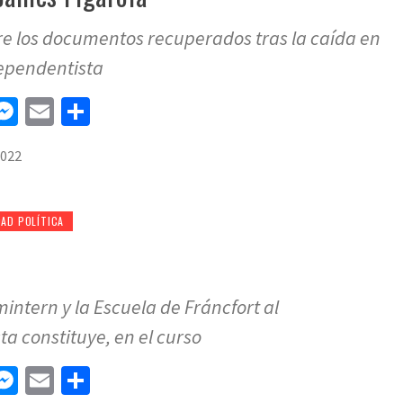
e los documentos recuperados tras la caída en
ependentista
n
tsApp
elegram
Messenger
Email
Compartir
2022
AD POLÍTICA
intern y la Escuela de Fráncfort al
a constituye, en el curso
n
tsApp
elegram
Messenger
Email
Compartir