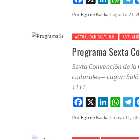
Por
Ego de Kaska
/
agosto 21, 2
ACTUALIDAD CULTURAL
ACTUALID
Programa Sexta Co
Sexta Convención de la 
culturales— Lugar: Saló
1111
Facebook
X
LinkedI
Wha
T
Por
Ego de Kaska
/
mayo 11, 20