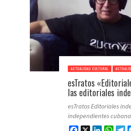
ACTUALIDAD CULTURAL
ACTUALI
esTratos «Editoria
las editoriales in
esTratos Editoriales ind
independientes cubanas
Facebook
X
LinkedI
Wha
T