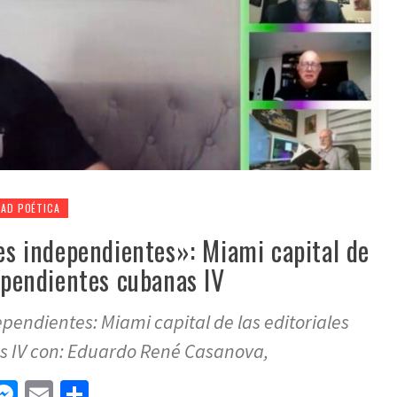
DAD POÉTICA
les independientes»: Miami capital de
dependientes cubanas IV
ependientes: Miami capital de las editoriales
 IV con: Eduardo René Casanova,
n
tsApp
elegram
Messenger
Email
Compartir