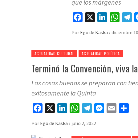
que los márgenes
Facebook
X
LinkedI
Wha
T
Por
Ego de Kaska
/
diciembre 10
ACTUALIDAD CULTURAL
ACTUALIDAD POLÍTICA
Terminó la Convención, viva l
Las cosas buenas se preparan con ti
exitosamente la Quinta
Facebook
X
LinkedIn
WhatsApp
Telegram
Messeng
Emai
Co
Por
Ego de Kaska
/
julio 2, 2022