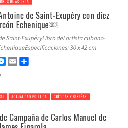
IBROS DE ARTISTA
 Antoine de Saint-Exupéry con diez
larcón Echenique￼
 de Saint-ExupéryLibro del artista cubano-
EcheniqueEspecificaciones: 30 x 42 cm
n
tsApp
elegram
Messenger
Email
Compartir
2
RAL
ACTUALIDAD POLÍTICA
CRÍTICAS Y RESEÑAS
o de Campaña de Carlos Manuel de
James Figarola