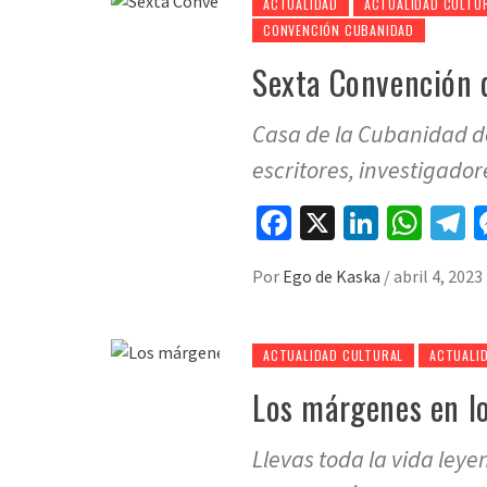
ACTUALIDAD
ACTUALIDAD CULTU
CONVENCIÓN CUBANIDAD
Sexta Convención 
Casa de la Cubanidad d
escritores, investigadore
Facebook
X
LinkedI
Wha
T
Por
Ego de Kaska
/
abril 4, 2023
ACTUALIDAD CULTURAL
ACTUALI
Los márgenes en lo
Llevas toda la vida ley