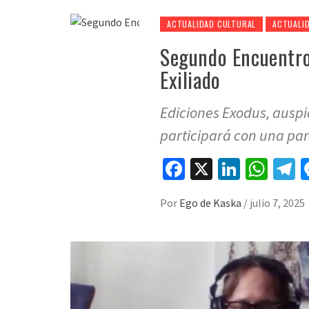
ACTUALIDAD CULTURAL
ACTUALI
Segundo Encuentro
Exiliado
Ediciones Exodus, auspi
participará con una part
Facebook
X
LinkedI
Wha
T
Por
Ego de Kaska
/
julio 7, 2025