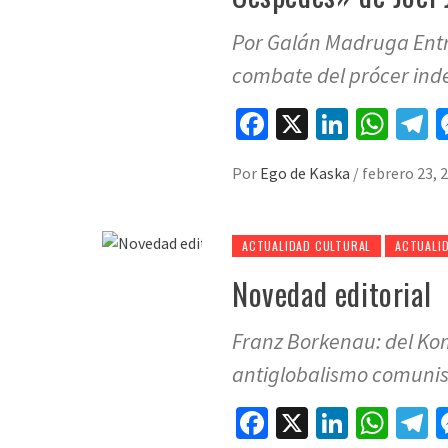
Por Galán Madruga Entr
combate del prócer ind
Facebook
X
LinkedI
Wha
T
Por
Ego de Kaska
/
febrero 23, 
ACTUALIDAD CULTURAL
ACTUALID
Novedad editorial
Franz Borkenau: del Kom
antiglobalismo comunist
Facebook
X
LinkedI
Wha
T