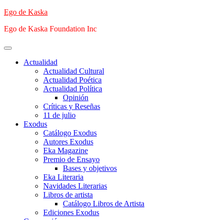
Saltar
Ego de Kaska
al
Ego de Kaska Foundation Inc
contenido
Menú
principal
Actualidad
Actualidad Cultural
Actualidad Poética
Actualidad Política
Opinión
Críticas y Reseñas
11 de julio
Exodus
Catálogo Exodus
Autores Exodus
Eka Magazine
Premio de Ensayo
Bases y objetivos
Eka Literaria
Navidades Literarias
Libros de artista
Catálogo Libros de Artista
Ediciones Exodus