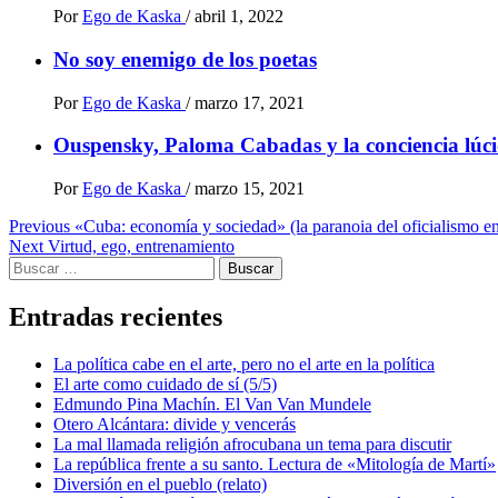
Por
Ego de Kaska
/
abril 1, 2022
No soy enemigo de los poetas
Por
Ego de Kaska
/
marzo 17, 2021
Ouspensky, Paloma Cabadas y la conciencia lúc
Por
Ego de Kaska
/
marzo 15, 2021
Post
Previous
«Cuba: economía y sociedad» (la paranoia del oficialismo e
Next
Virtud, ego, entrenamiento
navigation
Buscar:
Entradas recientes
La política cabe en el arte, pero no el arte en la política
El arte como cuidado de sí (5/5)
Edmundo Pina Machín. El Van Van Mundele
Otero Alcántara: divide y vencerás
La mal llamada religión afrocubana un tema para discutir
La república frente a su santo. Lectura de «Mitología de Martí»
Diversión en el pueblo (relato)