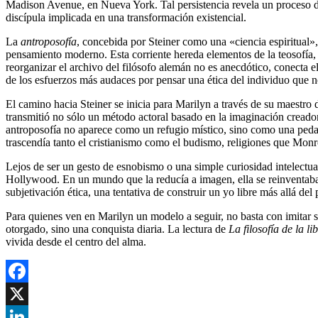
Madison Avenue, en Nueva York. Tal persistencia revela un proceso d
discípula implicada en una transformación existencial.
La
antroposofía
, concebida por Steiner como una «ciencia espiritual»
pensamiento moderno. Esta corriente hereda elementos de la teosofía, 
reorganizar el archivo del filósofo alemán no es anecdótico, conecta el 
de los esfuerzos más audaces por pensar una ética del individuo que n
El camino hacia Steiner se inicia para Marilyn a través de su maest
transmitió no sólo un método actoral basado en la imaginación creador
antroposofía no aparece como un refugio místico, sino como una pedag
trascendía tanto el cristianismo como el budismo, religiones que Monr
Lejos de ser un gesto de esnobismo o una simple curiosidad intelectual
Hollywood. En un mundo que la reducía a imagen, ella se reinventaba d
subjetivación ética, una tentativa de construir un yo libre más allá de
Para quienes ven en Marilyn un modelo a seguir, no basta con imitar s
otorgado, sino una conquista diaria. La lectura de
La filosofía de la li
vivida desde el centro del alma.
Facebook
X