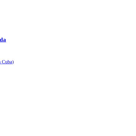
ida
n Cuba)