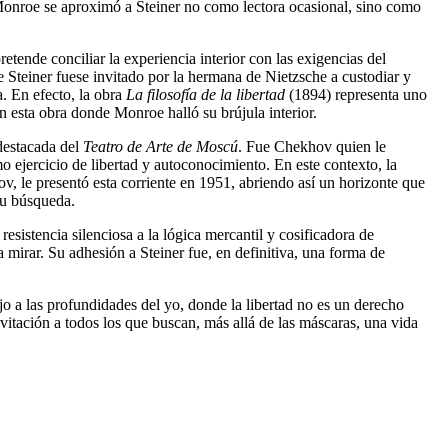
Monroe se aproximó a Steiner no como lectora ocasional, sino como
tende conciliar la experiencia interior con las exigencias del
 Steiner fuese invitado por la hermana de Nietzsche a custodiar y
a. En efecto, la obra
La filosofía de la libertad
(1894) representa uno
n esta obra donde Monroe halló su brújula interior.
destacada del
Teatro de Arte de Moscú
. Fue Chekhov quien le
o ejercicio de libertad y autoconocimiento. En este contexto, la
, le presentó esta corriente en 1951, abriendo así un horizonte que
su búsqueda.
sistencia silenciosa a la lógica mercantil y cosificadora de
 mirar. Su adhesión a Steiner fue, en definitiva, una forma de
o a las profundidades del yo, donde la libertad no es un derecho
nvitación a todos los que buscan, más allá de las máscaras, una vida