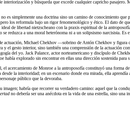
e interiorización y búsqueda que excede cualquier capricho pasajero. 
, no es simplemente una doctrina sino un camino de conocimiento que pre
pero los reformula bajo un rigor fenomenológico y ético. El dato de que
ideal de libertad nietzscheano con la praxis espiritual de la antroposofí
o se reduzca a una moral heterónoma ni a un solipsismo narcisista. Es e
ro de actuación, Michael Chekhov —sobrino de Antón Chekhov y figura 
a y el gesto interior, sino también una comprensión de la actuación com
ogía del yo. Jack Palance, actor norteamericano y discípulo de Chekhov
oe había explorado sin encontrar en ellas una dirección sostenida para 
, el acercamiento de Monroe a la antroposofía constituyó una forma de re
esde la interioridad; en un escenario donde era mirada, ella aprendía a
l personaje público que la devoraba.
u imagen; habría que recorrer su verdadero camino: aquel que la conduj
bertad
no debería ser una anécdota en la vida de una estrella, sino una i