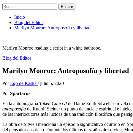
Buscar:
Inicio
Blog del Editor
Marilyn Monroe: Antroposofía y libertad
Marilyn Monroe reading a script in a white bathrobe.
Blog del Editor
Marilyn Monroe: Antroposofía y libertad
Por
Ego de Kaska
/
julio 5, 2020
Por
Spartacus
En la autobiografía
Taken Care Of
de Dame Edith Sitwell se revela un
antroposofía
de Rudolf Steiner un punto de anclaje espiritual e intelec
de las interlocutoras más lúcidas de una tradición filosófica que pers
La obra de Sitwell menciona un episodio significativo ocurrido en Sp
del pensador austríaco. Durante los últimos diez años de su vida, Mon