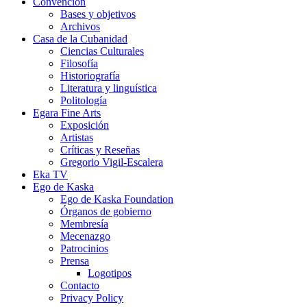
Convención
Bases y objetivos
Archivos
Casa de la Cubanidad
Ciencias Culturales
Filosofía
Historiografía
Literatura y linguística
Politología
Egara Fine Arts
Exposición
Artistas
Críticas y Reseñas
Gregorio Vigil-Escalera
Eka TV
Ego de Kaska
Ego de Kaska Foundation
Órganos de gobierno
Membresía
Mecenazgo
Patrocinios
Prensa
Logotipos
Contacto
Privacy Policy