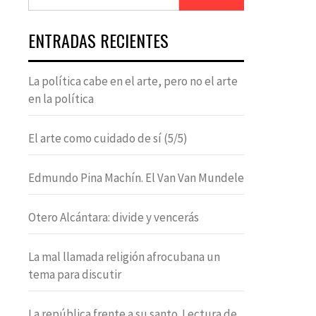
ENTRADAS RECIENTES
La política cabe en el arte, pero no el arte
en la política
El arte como cuidado de sí (5/5)
Edmundo Pina Machín. El Van Van Mundele
Otero Alcántara: divide y vencerás
La mal llamada religión afrocubana un
tema para discutir
La república frente a su santo. Lectura de