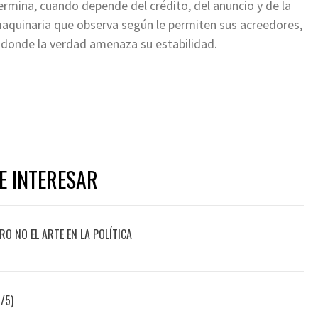
termina, cuando depende del crédito, del anuncio y de la
maquinaria que observa según le permiten sus acreedores,
lí donde la verdad amenaza su estabilidad.
ger
l
ompartir
E INTERESAR
ERO NO EL ARTE EN LA POLÍTICA
/5)