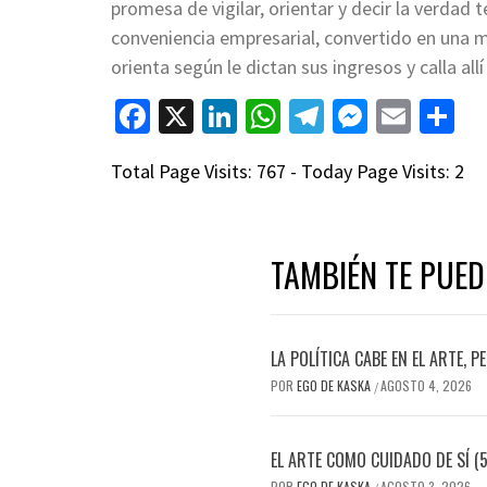
promesa de vigilar, orientar y decir la verdad 
conveniencia empresarial, convertido en una 
orienta según le dictan sus ingresos y calla al
Facebook
X
LinkedIn
WhatsApp
Telegram
Messen
Emai
C
Total Page Visits: 767 - Today Page Visits: 2
TAMBIÉN TE PUED
LA POLÍTICA CABE EN EL ARTE, P
POR
EGO DE KASKA
AGOSTO 4, 2026
/
EL ARTE COMO CUIDADO DE SÍ (5
POR
EGO DE KASKA
AGOSTO 3, 2026