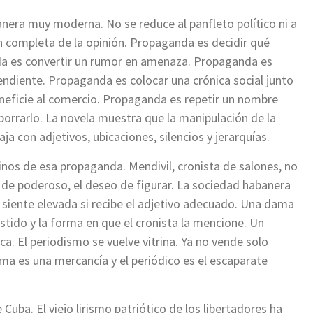
nera muy moderna. No se reduce al panfleto político ni a
ón completa de la opinión. Propaganda es decidir qué
nda es convertir un rumor en amenaza. Propaganda es
ndiente. Propaganda es colocar una crónica social junto
eneficie al comercio. Propaganda es repetir un nombre
borrarlo. La novela muestra que la manipulación de la
aja con adjetivos, ubicaciones, silencios y jerarquías.
inos de esa propaganda. Mendivil, cronista de salones, no
l de poderoso, el deseo de figurar. La sociedad habanera
 siente elevada si recibe el adjetivo adecuado. Una dama
estido y la forma en que el cronista la mencione. Un
a. El periodismo se vuelve vitrina. Ya no vende solo
ama es una mercancía y el periódico es el escaparate
uba. El viejo lirismo patriótico de los libertadores ha