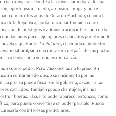
a narrativa no se limite a la crónica inmediata de una
pción, oportunismo, miedo, arribismo, propaganda y
ubana durante los años de Gerardo Machado, cuando la
ítica de la República, podía funcionar también como
ricación de prestigios y administración interesada de la
lo quedan unos pocos ejemplares esparcidos por el mundo
a novela inquietante.
La Palabra
, el periódico alrededor
scenario laboral, sino una metáfora del país, de sus pactos
encia a convertir la verdad en mercancía.
amado cuarto poder. Pero Vasconcelos no lo presenta
muestra contaminado desde su nacimiento por las
. La prensa puede fiscalizar al gobierno, sacudir a los
ores excluidos. También puede chantajear, insinuar
destruir honras. El cuarto poder aparece, entonces, como
ítico, pero puede convertirse en poder paralelo. Puede
curecerla con intereses particulares.