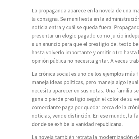
La propaganda aparece en la novela de una ma
la consigna. Se manifiesta en la administraci
noticia entra y cuál se queda fuera. Propaga
presentar un elogio pagado como juicio indepe
a un anuncio para que el prestigio del texto b
hasta volverlo importante y omitir otro hasta 
opinión pública no necesita gritar. A veces trab
La crónica social es uno de los ejemplos más f
maneja ideas políticas, pero maneja algo igua
necesita aparecer en sus notas. Una familia se
gana o pierde prestigio según el color de su v
comerciante paga por quedar cerca de la crónic
noticias, vende distinción. En ese mundo, la f
donde se exhibe la vanidad republicana.
La novela también retrata la modernización de C