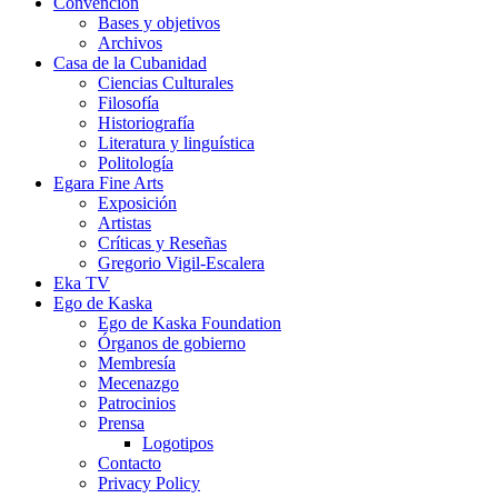
Convención
Bases y objetivos
Archivos
Casa de la Cubanidad
Ciencias Culturales
Filosofía
Historiografía
Literatura y linguística
Politología
Egara Fine Arts
Exposición
Artistas
Críticas y Reseñas
Gregorio Vigil-Escalera
Eka TV
Ego de Kaska
Ego de Kaska Foundation
Órganos de gobierno
Membresía
Mecenazgo
Patrocinios
Prensa
Logotipos
Contacto
Privacy Policy