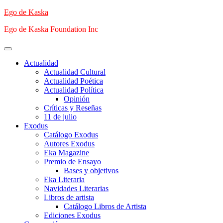
Saltar
Ego de Kaska
al
Ego de Kaska Foundation Inc
contenido
Menú
principal
Actualidad
Actualidad Cultural
Actualidad Poética
Actualidad Política
Opinión
Críticas y Reseñas
11 de julio
Exodus
Catálogo Exodus
Autores Exodus
Eka Magazine
Premio de Ensayo
Bases y objetivos
Eka Literaria
Navidades Literarias
Libros de artista
Catálogo Libros de Artista
Ediciones Exodus