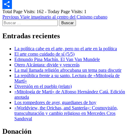
Email
Total Page Visits: 162 - Today Page Visits: 1
Compartir
Post
Previous
Viaje imaginario al centro del Cinismo cubano
Buscar:
navigation
Entradas recientes
La política cabe en el arte, pero no el arte en la política
El arte como cuidado de sí (5/5)
Edmundo Pina Machín. El Van Van Mundele
Otero Alcántara: divide y vencerás
La mal llamada religión afrocubana un tema para discutir
La república frente a su santo. Lectura de «Mitología de
Martí»
Diversión en el pueblo (relato)
«Mitología de Martí» de Alfonso Hernández Catá. Edición
anotada
Los rompedores de ayer, guardianes de hoy
«Worldview, the Orichas, and Santería»: Cosmovisión,
transculturación y cambio religioso en Mercedes Cros
Sandoval
Donación