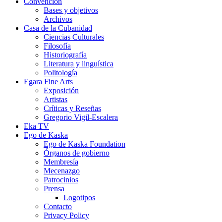
Convención
Bases y objetivos
Archivos
Casa de la Cubanidad
Ciencias Culturales
Filosofía
Historiografía
Literatura y linguística
Politología
Egara Fine Arts
Exposición
Artistas
Críticas y Reseñas
Gregorio Vigil-Escalera
Eka TV
Ego de Kaska
Ego de Kaska Foundation
Órganos de gobierno
Membresía
Mecenazgo
Patrocinios
Prensa
Logotipos
Contacto
Privacy Policy