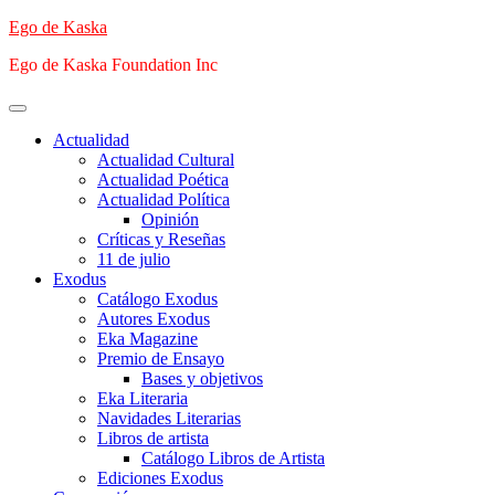
Saltar
Ego de Kaska
al
Ego de Kaska Foundation Inc
contenido
Menú
principal
Actualidad
Actualidad Cultural
Actualidad Poética
Actualidad Política
Opinión
Críticas y Reseñas
11 de julio
Exodus
Catálogo Exodus
Autores Exodus
Eka Magazine
Premio de Ensayo
Bases y objetivos
Eka Literaria
Navidades Literarias
Libros de artista
Catálogo Libros de Artista
Ediciones Exodus