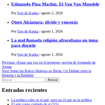
Edmundo Pina Machín. El Van Van Mundele
Por
Ego de Kaska
/
agosto 2, 2026
Otero Alcántara: divide y vencerás
Por
Ego de Kaska
/
agosto 1, 2026
La mal llamada religión afrocubana un tema
para discutir
Por
Ego de Kaska
/
agosto 1, 2026
Post
Previous
«Érase una vez en el invierno» novela de Armando de
Armas
navigation
Next
Sobre las Raíces Hebreas en Iberia: Un Debate entre la
Historia y la Religión
Buscar:
Entradas recientes
La política cabe en el arte, pero no el arte en la política
El arte como cuidado de sí (5/5)