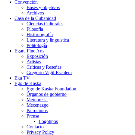
Convención
Bases y objetivos
Archivos
Casa de la Cubanidad
Ciencias Culturales
Filosofía
Historiografía
Literatura y linguística
Politología
Egara Fine Arts
Exposición
Artistas
Críticas y Reseñas
Gregorio Vigil-Escalera
Eka TV
Ego de Kaska
Ego de Kaska Foundation
Órganos de gobierno
Membresía
Mecenazgo
Patrocinios
Prensa
Logotipos
Contacto
Privacy Policy