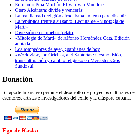
Edmundo Pina Machín. El Van Van Mundele
Otero Alcántara: divide y vencerás
La mal llamada religión afrocubana un tema para discutir
La república frente a su santo. Lectura de «Mitología de
Martí»
Diversión en el pueblo (relato)
«Mitología de Martí» de Alfonso Hernández Catá. Edición
anotada
Los rompedores de ayer, guardianes de hoy
«Worldview, the Orichas, and Santería»: Cosmovisión,
transculturación y cambio religioso en Mercedes Cros
Sandoval
Donación
Su aporte financiero permite el desarrollo de proyectos culturales de
escritores, artistas e investigadores del exilio y la diáspora cubana.
Ego de Kaska