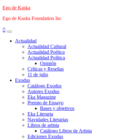
Saltar
Ego de Kaska
al
Ego de Kaska Foundation Inc
contenido
Menú
principal
Actualidad
Actualidad Cultural
Actualidad Poética
Actualidad Política
Opinión
Críticas y Reseñas
11 de julio
Exodus
Catálogo Exodus
Autores Exodus
Eka Magazine
Premio de Ensayo
Bases y objetivos
Eka Literaria
Navidades Literarias
Libros de artista
Catálogo Libros de Artista
Ediciones Exodus