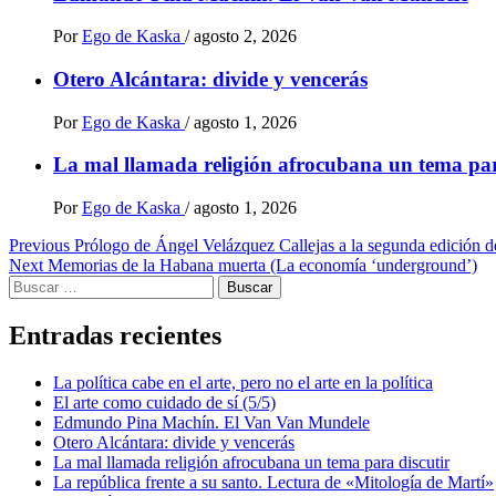
Por
Ego de Kaska
/
agosto 2, 2026
Otero Alcántara: divide y vencerás
Por
Ego de Kaska
/
agosto 1, 2026
La mal llamada religión afrocubana un tema par
Por
Ego de Kaska
/
agosto 1, 2026
Post
Previous
Prólogo de Ángel Velázquez Callejas a la segunda edición 
Next
Memorias de la Habana muerta (La economía ‘underground’)
navigation
Buscar:
Entradas recientes
La política cabe en el arte, pero no el arte en la política
El arte como cuidado de sí (5/5)
Edmundo Pina Machín. El Van Van Mundele
Otero Alcántara: divide y vencerás
La mal llamada religión afrocubana un tema para discutir
La república frente a su santo. Lectura de «Mitología de Martí»