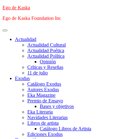
Saltar
Ego de Kaska
al
Ego de Kaska Foundation Inc
contenido
Menú
principal
Actualidad
Actualidad Cultural
Actualidad Poética
Actualidad Política
Opinión
Críticas y Reseñas
11 de julio
Exodus
Catálogo Exodus
Autores Exodus
Eka Magazine
Premio de Ensayo
Bases y objetivos
Eka Literaria
Navidades Literarias
Libros de artista
Catálogo Libros de Artista
Ediciones Exodus