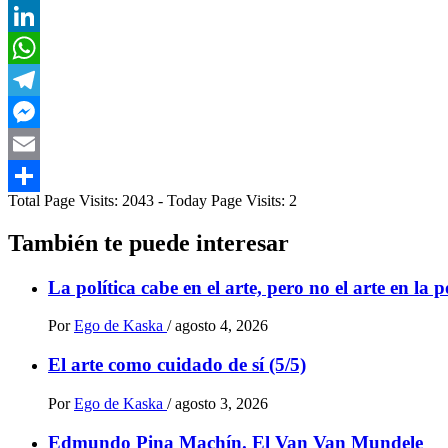
X
LinkedIn
WhatsApp
Telegram
Messenger
Email
Total Page Visits: 2043 - Today Page Visits: 2
Compartir
También te puede interesar
La política cabe en el arte, pero no el arte en la p
Por
Ego de Kaska
/
agosto 4, 2026
El arte como cuidado de sí (5/5)
Por
Ego de Kaska
/
agosto 3, 2026
Edmundo Pina Machín. El Van Van Mundele