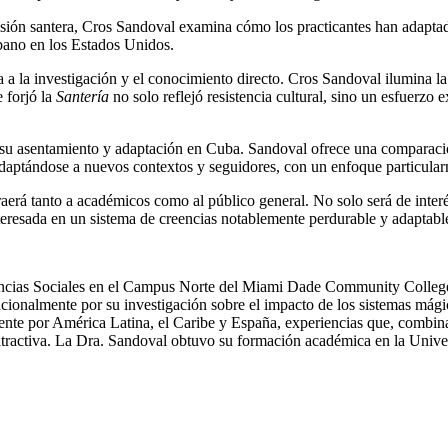
isión santera, Cros Sandoval examina cómo los practicantes han adaptad
cubano en los Estados Unidos.
 a la investigación y el conocimiento directo. Cros Sandoval ilumina l
 forjó la
Santería
no solo reflejó resistencia cultural, sino un esfuerzo 
ubas, su asentamiento y adaptación en Cuba. Sandoval ofrece una comparac
aptándose a nuevos contextos y seguidores, con un enfoque particularm
traerá tanto a académicos como al público general. No solo será de interé
nteresada en un sistema de creencias notablemente perdurable y adaptabl
cias Sociales en el Campus Norte del Miami Dade Community College y
onalmente por su investigación sobre el impacto de los sistemas mágico-
te por América Latina, el Caribe y España, experiencias que, combina
 atractiva. La Dra. Sandoval obtuvo su formación académica en la Unive