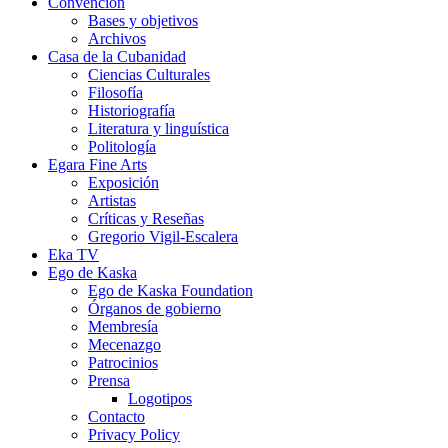
Convención
Bases y objetivos
Archivos
Casa de la Cubanidad
Ciencias Culturales
Filosofía
Historiografía
Literatura y linguística
Politología
Egara Fine Arts
Exposición
Artistas
Críticas y Reseñas
Gregorio Vigil-Escalera
Eka TV
Ego de Kaska
Ego de Kaska Foundation
Órganos de gobierno
Membresía
Mecenazgo
Patrocinios
Prensa
Logotipos
Contacto
Privacy Policy