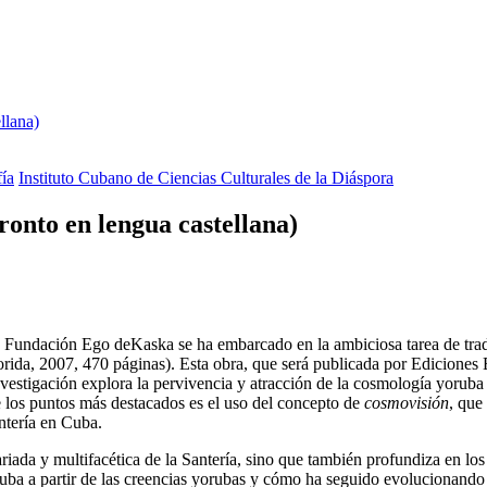
llana)
fía
Instituto Cubano de Ciencias Culturales de la Diáspora
ronto en lengua castellana)
a Fundación Ego deKaska se ha embarcado en la ambiciosa tarea de trad
orida, 2007, 470 páginas). Esta obra, que será publicada por Ediciones
tigación explora la pervivencia y atracción de la cosmología yoruba de l
de los puntos más destacados es el uso del concepto de
cosmovisión
, que
antería en Cuba.
ariada y multifacética de la Santería, sino que también profundiza en l
uba a partir de las creencias yorubas y cómo ha seguido evolucionando