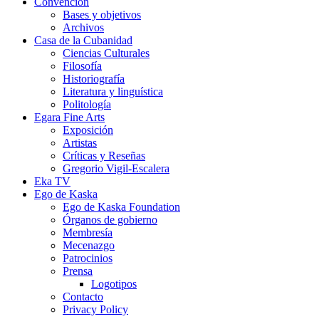
Convención
Bases y objetivos
Archivos
Casa de la Cubanidad
Ciencias Culturales
Filosofía
Historiografía
Literatura y linguística
Politología
Egara Fine Arts
Exposición
Artistas
Críticas y Reseñas
Gregorio Vigil-Escalera
Eka TV
Ego de Kaska
Ego de Kaska Foundation
Órganos de gobierno
Membresía
Mecenazgo
Patrocinios
Prensa
Logotipos
Contacto
Privacy Policy