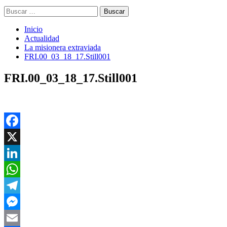
Buscar:
Inicio
Actualidad
La misionera extraviada
FRI.00_03_18_17.Still001
FRI.00_03_18_17.Still001
Facebook
X
LinkedIn
WhatsApp
Telegram
Messenger