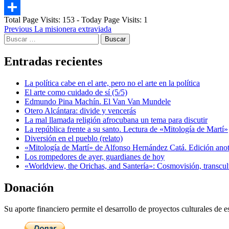
Email
Total Page Visits: 153 - Today Page Visits: 1
Compartir
Post
Previous
La misionera extraviada
Buscar:
navigation
Entradas recientes
La política cabe en el arte, pero no el arte en la política
El arte como cuidado de sí (5/5)
Edmundo Pina Machín. El Van Van Mundele
Otero Alcántara: divide y vencerás
La mal llamada religión afrocubana un tema para discutir
La república frente a su santo. Lectura de «Mitología de Martí»
Diversión en el pueblo (relato)
«Mitología de Martí» de Alfonso Hernández Catá. Edición ano
Los rompedores de ayer, guardianes de hoy
«Worldview, the Orichas, and Santería»: Cosmovisión, transcu
Donación
Su aporte financiero permite el desarrollo de proyectos culturales de es