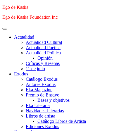
Saltar
Ego de Kaska
al
Ego de Kaska Foundation Inc
contenido
Menú
principal
Actualidad
Actualidad Cultural
Actualidad Poética
Actualidad Política
Opinión
Críticas y Reseñas
11 de julio
Exodus
Catálogo Exodus
Autores Exodus
Eka Magazine
Premio de Ensayo
Bases y objetivos
Eka Literaria
Navidades Literarias
Libros de artista
Catálogo Libros de Artista
Ediciones Exodus