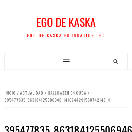
Saltar
al
EGO DE KASKA
contenido
EGO DE KASKA FOUNDATION INC
Menú
principal
INICIO
ACTUALIDAD
HALLOWEEN EN CUBA
395477835_863184125506946_1410744291568742148_N
395477835_863184125506946