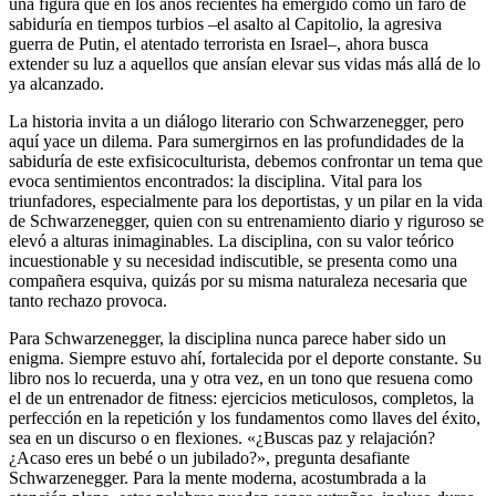
una figura que en los años recientes ha emergido como un faro de
sabiduría en tiempos turbios –el asalto al Capitolio, la agresiva
guerra de Putin, el atentado terrorista en Israel–, ahora busca
extender su luz a aquellos que ansían elevar sus vidas más allá de lo
ya alcanzado.
La historia invita a un diálogo literario con Schwarzenegger, pero
aquí yace un dilema. Para sumergirnos en las profundidades de la
sabiduría de este exfisicoculturista, debemos confrontar un tema que
evoca sentimientos encontrados: la disciplina. Vital para los
triunfadores, especialmente para los deportistas, y un pilar en la vida
de Schwarzenegger, quien con su entrenamiento diario y riguroso se
elevó a alturas inimaginables. La disciplina, con su valor teórico
incuestionable y su necesidad indiscutible, se presenta como una
compañera esquiva, quizás por su misma naturaleza necesaria que
tanto rechazo provoca.
Para Schwarzenegger, la disciplina nunca parece haber sido un
enigma. Siempre estuvo ahí, fortalecida por el deporte constante. Su
libro nos lo recuerda, una y otra vez, en un tono que resuena como
el de un entrenador de fitness: ejercicios meticulosos, completos, la
perfección en la repetición y los fundamentos como llaves del éxito,
sea en un discurso o en flexiones. «¿Buscas paz y relajación?
¿Acaso eres un bebé o un jubilado?», pregunta desafiante
Schwarzenegger. Para la mente moderna, acostumbrada a la