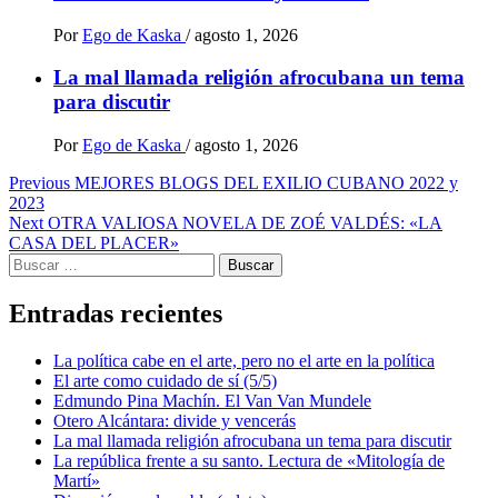
Por
Ego de Kaska
/
agosto 1, 2026
La mal llamada religión afrocubana un tema
para discutir
Por
Ego de Kaska
/
agosto 1, 2026
Post
Previous
MEJORES BLOGS DEL EXILIO CUBANO 2022 y
2023
navigation
Next
OTRA VALIOSA NOVELA DE ZOÉ VALDÉS: «LA
CASA DEL PLACER»
Buscar:
Entradas recientes
La política cabe en el arte, pero no el arte en la política
El arte como cuidado de sí (5/5)
Edmundo Pina Machín. El Van Van Mundele
Otero Alcántara: divide y vencerás
La mal llamada religión afrocubana un tema para discutir
La república frente a su santo. Lectura de «Mitología de
Martí»