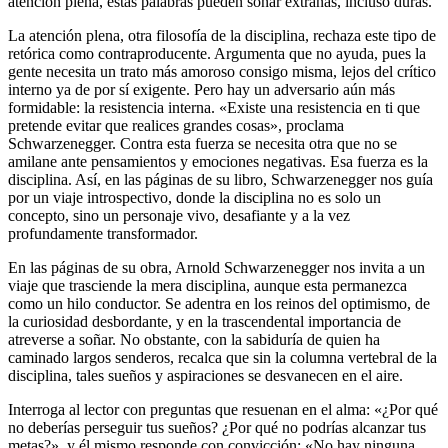
atención plena, estas palabras pueden sonar extrañas, incluso duras.
La atención plena, otra filosofía de la disciplina, rechaza este tipo de
retórica como contraproducente. Argumenta que no ayuda, pues la
gente necesita un trato más amoroso consigo misma, lejos del crítico
interno ya de por sí exigente. Pero hay un adversario aún más
formidable: la resistencia interna. «Existe una resistencia en ti que
pretende evitar que realices grandes cosas», proclama
Schwarzenegger. Contra esta fuerza se necesita otra que no se
amilane ante pensamientos y emociones negativas. Esa fuerza es la
disciplina. Así, en las páginas de su libro, Schwarzenegger nos guía
por un viaje introspectivo, donde la disciplina no es solo un
concepto, sino un personaje vivo, desafiante y a la vez
profundamente transformador.
En las páginas de su obra, Arnold Schwarzenegger nos invita a un
viaje que trasciende la mera disciplina, aunque esta permanezca
como un hilo conductor. Se adentra en los reinos del optimismo, de
la curiosidad desbordante, y en la trascendental importancia de
atreverse a soñar. No obstante, con la sabiduría de quien ha
caminado largos senderos, recalca que sin la columna vertebral de la
disciplina, tales sueños y aspiraciones se desvanecen en el aire.
Interroga al lector con preguntas que resuenan en el alma: «¿Por qué
no deberías perseguir tus sueños? ¿Por qué no podrías alcanzar tus
metas?», y él mismo responde con convicción: «No hay ninguna