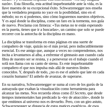
razón». Esta filosofía, esta actitud inquebrantable ante la vida, es la
llave maestra de su excepcional éxito. Schwarzenegger nos enseña
que la verdadera pregunta no yace en la posibilidad, sino en el
método; no es si podemos, sino cómo lograremos nuestros objetivos.
Y es aquí donde la disciplina, como un faro en la tormenta, nos guía
de nuevo. Proclama con firmeza: «Tus metas no te están esperando
en la puerta, tienes que ir a buscarlas», un camino que solo se puede
recorrer con la antorcha de la disciplina en mano.
La disciplina se transforma en estas páginas en una suerte de
compañero de viaje, quizás no el más jovial, pero indiscutiblemente
esencial. Es ese amigo que, aunque a veces no comprendemos, nos
incita a levantarnos al alba, a enfrentar el gimnasio aun cuando cada
fibra de nuestro ser se resista, y a perseverar en el trabajo cuando el
sofá nos llama con su canto de sirena. Es este inquebrantable
compañero el que nos impulsa más allá de nuestros límites
conocidos. Y, después de todo, ¿no es ese el anhelo que late en cada
corazón humano? El anhelo de avanzar, de superarse.
En su narrativa, Schwarzenegger se suma al coro de los gurús de la
autoayuda que exaltan la visualización como herramienta para
alcanzar las metas. Nos recuerda obras como
El Secreto
, que desde
tiempos inmemoriales han predicado la «ley de atracción», donde lo
que emitimos al universo nos es devuelto. Pero, con un giro astuto,
Schwarzenegger se distancia de estos matices esotéricos, de esos