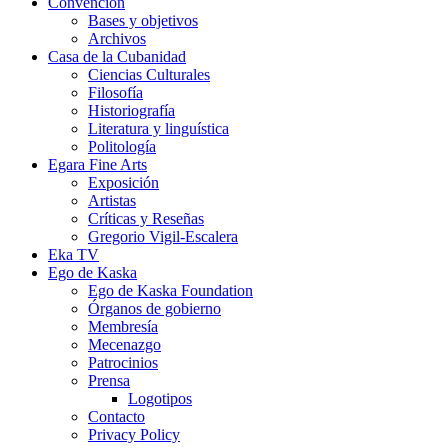
Convención
Bases y objetivos
Archivos
Casa de la Cubanidad
Ciencias Culturales
Filosofía
Historiografía
Literatura y linguística
Politología
Egara Fine Arts
Exposición
Artistas
Críticas y Reseñas
Gregorio Vigil-Escalera
Eka TV
Ego de Kaska
Ego de Kaska Foundation
Órganos de gobierno
Membresía
Mecenazgo
Patrocinios
Prensa
Logotipos
Contacto
Privacy Policy