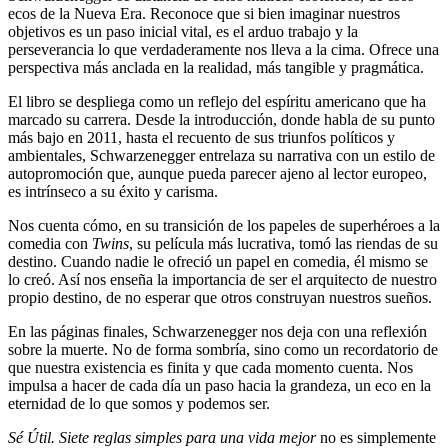
ecos de la Nueva Era. Reconoce que si bien imaginar nuestros
objetivos es un paso inicial vital, es el arduo trabajo y la
perseverancia lo que verdaderamente nos lleva a la cima. Ofrece una
perspectiva más anclada en la realidad, más tangible y pragmática.
El libro se despliega como un reflejo del espíritu americano que ha
marcado su carrera. Desde la introducción, donde habla de su punto
más bajo en 2011, hasta el recuento de sus triunfos políticos y
ambientales, Schwarzenegger entrelaza su narrativa con un estilo de
autopromoción que, aunque pueda parecer ajeno al lector europeo,
es intrínseco a su éxito y carisma.
Nos cuenta cómo, en su transición de los papeles de superhéroes a la
comedia con
Twins
, su película más lucrativa, tomó las riendas de su
destino. Cuando nadie le ofreció un papel en comedia, él mismo se
lo creó. Así nos enseña la importancia de ser el arquitecto de nuestro
propio destino, de no esperar que otros construyan nuestros sueños.
En las páginas finales, Schwarzenegger nos deja con una reflexión
sobre la muerte. No de forma sombría, sino como un recordatorio de
que nuestra existencia es finita y que cada momento cuenta. Nos
impulsa a hacer de cada día un paso hacia la grandeza, un eco en la
eternidad de lo que somos y podemos ser.
Sé Útil. Siete reglas simples para una vida mejor
no es simplemente