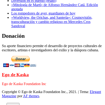
Diversión en el pueblo (relato)
«Mitología de Martí» de Alfonso Hernández Catá. Edición
anotada
Los rompedores de ayer, guardianes de hoy
«Worldview, the Orichas, and Santería»: Cosmovisión,
transculturación y cambio religioso en Mercedes Cros
Sandoval
Donación
Su aporte financiero permite el desarrollo de proyectos culturales de
escritores, artistas e investigadores del exilio y la diáspora cubana.
Ego de Kaska
Ego de Kaska Foundation Inc
Copyright © Ego de Kaska Foundation Inc., 2021.
|
Tema:
Elegant
Magazine
por
AF themes
.