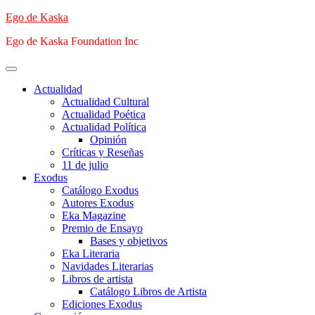
Saltar
Ego de Kaska
al
Ego de Kaska Foundation Inc
contenido
Menú
principal
Actualidad
Actualidad Cultural
Actualidad Poética
Actualidad Política
Opinión
Críticas y Reseñas
11 de julio
Exodus
Catálogo Exodus
Autores Exodus
Eka Magazine
Premio de Ensayo
Bases y objetivos
Eka Literaria
Navidades Literarias
Libros de artista
Catálogo Libros de Artista
Ediciones Exodus