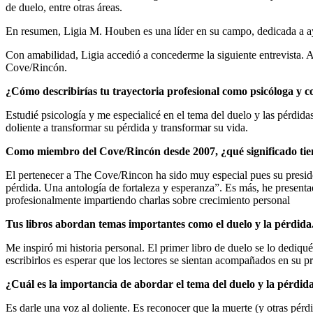
de duelo, entre otras áreas.
En resumen, Ligia M. Houben es una líder en su campo, dedicada a ayud
Con amabilidad, Ligia accedió a concederme la siguiente entrevista. A
Cove/Rincón.
¿Cómo describirías tu trayectoria profesional como psicóloga y c
Estudié psicología y me especialicé en el tema del duelo y las pérdid
doliente a transformar su pérdida y transformar su vida.
Como miembro del Cove/Rincón desde 2007, ¿qué significado tiene
El pertenecer a The Cove/Rincon ha sido muy especial pues su preside
pérdida. Una antología de fortaleza y esperanza”. Es más, he presenta
profesionalmente impartiendo charlas sobre crecimiento personal
Tus libros abordan temas importantes como el duelo y la pérdida. 
Me inspiró mi historia personal. El primer libro de duelo se lo dediq
escribirlos es esperar que los lectores se sientan acompañados en su 
¿Cuál es la importancia de abordar el tema del duelo y la pérd
Es darle una voz al doliente. Es reconocer que la muerte (y otras pérd