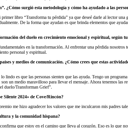
”. ¿Cómo surgió esta metodología y cómo ha ayudado a las persona
primer libro “Transforma tu pérdida” ya que deseé darle al lector una g
idualmente. De la forma que ayudan es que brinda elementos que ayudan
sformación del duelo en crecimiento emocional y espiritual, según t
s fundamentales en la transformación. Al enfrentar una pérdida nosotr
ento personal y espiritual.
 países y medios de comunicación. ¿Cómo crees que estas actividad
lo lindo es que las personas sienten que las ayuda. Tengo un programa
son un medio maravilloso para llevar el mensaje. Ahora tenemos las re
el duelo/Transforman Grief”.
roe Silente 2024» de Cove/Rincón?
remio me hizo agradecer los valores que me inculcaron mis padres tales
cultura y la comunidad hispana?
 confirma que estoy en el camino que lleva al corazón. Eso es lo que n