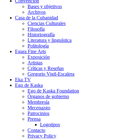
Convención
Bases y objetivos
Archivos
Casa de la Cubanidad
Ciencias Culturales
Filosofía
Historiografía
Literatura y linguística
Politología
Egara Fine Arts
Exposición
Artistas
Críticas y Reseñas
Gregorio Vigil-Escalera
Eka TV
Ego de Kaska
Ego de Kaska Foundation
Órganos de gobierno
Membresía
Mecenazgo
Patrocinios
Prensa
Logotipos
Contacto
Privacy Policy