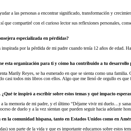
ar a las personas a encontrar significado, transformación y crecimient
sí que compartiré con el curioso lector sus reflexiones personales, cons
onsejera especializada en pérdidas?
as inspirada por la pérdida de mi padre cuando tenía 12 años de edad. H
 esta organización para ti y cómo ha contribuido a tu desarrollo 
nta Marily Reyes, se ha esmerado en que se sienta como una familia. C
do casi todos mis libros con ellos. Algo que me llenó de orgullo es que
¿Qué te inspiró a escribir sobre estos temas y qué impacto esperas 
ué a la memoria de mi padre, y el último “Déjame vivir mi duelo…y sanar
proceso de duelo y a la vez sientan que pueden seguir hacia adelante ho
ida en la comunidad hispana, tanto en Estados Unidos como en Amé
idas) son parte de la vida y que es importante educarnos sobre estos tem