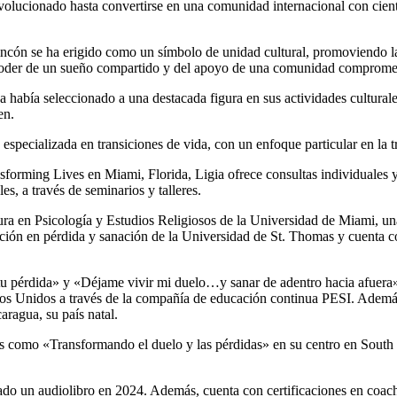
volucionado hasta convertirse en una comunidad internacional con cie
n se ha erigido como un símbolo de unidad cultural, promoviendo la ami
el poder de un sueño compartido y del apoyo de una comunidad comprome
a había seleccionado a una destacada figura en sus actividades cultural
en.
 especializada en transiciones de vida, con un enfoque particular en la 
ming Lives en Miami, Florida, Ligia ofrece consultas individuales y f
s, a través de seminarios y talleres.
ura en Psicología y Estudios Religiosos de la Universidad de Miami, u
ción en pérdida y sanación de la Universidad de St. Thomas y cuenta co
 tu pérdida» y «Déjame vivir mi duelo…y sanar de adentro hacia afuera»
os Unidos a través de la compañía de educación continua PESI. Además
aragua, su país natal.
 como «Transformando el duelo y las pérdidas» en su centro en South 
zado un audiolibro en 2024. Además, cuenta con certificaciones en coach