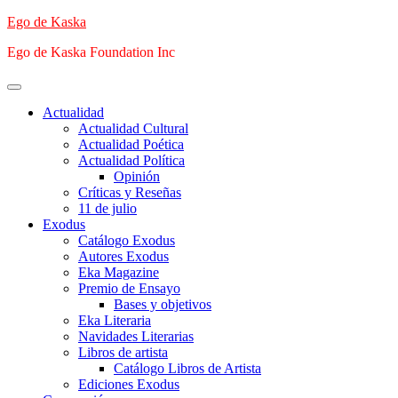
Saltar
Ego de Kaska
al
Ego de Kaska Foundation Inc
contenido
Menú
principal
Actualidad
Actualidad Cultural
Actualidad Poética
Actualidad Política
Opinión
Críticas y Reseñas
11 de julio
Exodus
Catálogo Exodus
Autores Exodus
Eka Magazine
Premio de Ensayo
Bases y objetivos
Eka Literaria
Navidades Literarias
Libros de artista
Catálogo Libros de Artista
Ediciones Exodus