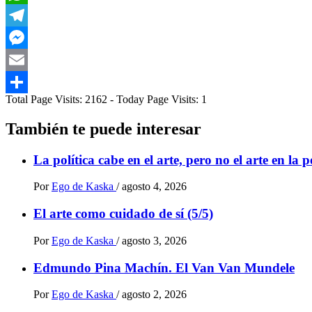
WhatsApp
Telegram
Messenger
Email
Total Page Visits: 2162 - Today Page Visits: 1
Compartir
También te puede interesar
La política cabe en el arte, pero no el arte en la p
Por
Ego de Kaska
/
agosto 4, 2026
El arte como cuidado de sí (5/5)
Por
Ego de Kaska
/
agosto 3, 2026
Edmundo Pina Machín. El Van Van Mundele
Por
Ego de Kaska
/
agosto 2, 2026