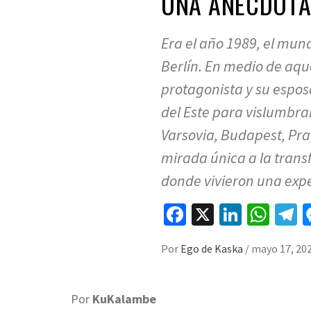
UNA ANECDOTA
Era el año 1989, el mun
Berlín. En medio de aqu
protagonista y su espo
del Este para vislumbra
Varsovia, Budapest, Pra
mirada única a la trans
donde vivieron una expe
Facebook
X
LinkedI
Wha
T
Por
Ego de Kaska
/
mayo 17, 20
Por
KuKalambe