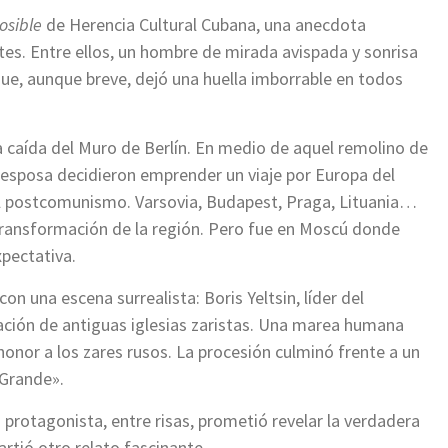
osible
de Herencia Cultural Cubana, una anecdota
tes. Entre ellos, un hombre de mirada avispada y sonrisa
que, aunque breve, dejó una huella imborrable en todos
a caída del Muro de Berlín. En medio de aquel remolino de
 esposa decidieron emprender un viaje por Europa del
el postcomunismo. Varsovia, Budapest, Praga, Lituania…
 transformación de la región. Pero fue en Moscú donde
xpectativa.
 con una escena surrealista: Boris Yeltsin, líder del
ción de antiguas iglesias zaristas. Una marea humana
onor a los zares rusos. La procesión culminó frente a un
Grande».
 protagonista, entre risas, prometió revelar la verdadera
artió otro relato fascinante.