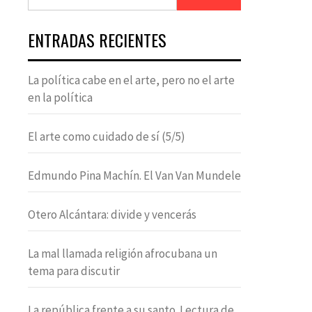
ENTRADAS RECIENTES
La política cabe en el arte, pero no el arte
en la política
El arte como cuidado de sí (5/5)
Edmundo Pina Machín. El Van Van Mundele
Otero Alcántara: divide y vencerás
La mal llamada religión afrocubana un
tema para discutir
La república frente a su santo. Lectura de