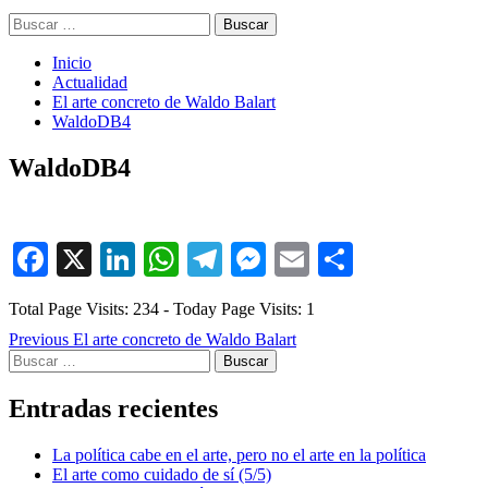
Buscar:
Inicio
Actualidad
El arte concreto de Waldo Balart
WaldoDB4
WaldoDB4
Facebook
X
LinkedIn
WhatsApp
Telegram
Messenger
Email
Comparti
Total Page Visits: 234 - Today Page Visits: 1
Post
Previous
El arte concreto de Waldo Balart
Buscar:
navigation
Entradas recientes
La política cabe en el arte, pero no el arte en la política
El arte como cuidado de sí (5/5)