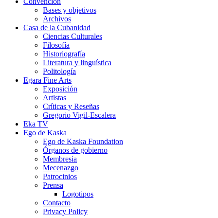
Convención
Bases y objetivos
Archivos
Casa de la Cubanidad
Ciencias Culturales
Filosofía
Historiografía
Literatura y linguística
Politología
Egara Fine Arts
Exposición
Artistas
Críticas y Reseñas
Gregorio Vigil-Escalera
Eka TV
Ego de Kaska
Ego de Kaska Foundation
Órganos de gobierno
Membresía
Mecenazgo
Patrocinios
Prensa
Logotipos
Contacto
Privacy Policy