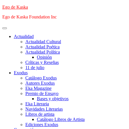
Saltar
Ego de Kaska
al
Ego de Kaska Foundation Inc
contenido
Menú
principal
Actualidad
Actualidad Cultural
Actualidad Poética
Actualidad Política
Opinión
Críticas y Reseñas
11 de julio
Exodus
Catálogo Exodus
Autores Exodus
Eka Magazine
Premio de Ensayo
Bases y objetivos
Eka Literaria
Navidades Literarias
Libros de artista
Catálogo Libros de Artista
Ediciones Exodus