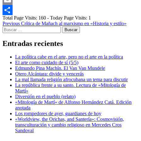
Email
Total Page Visits: 160 - Today Page Visits: 1
Compartir
Post
Previous
Crítica de Mañach al marxismo en «Historia y estilo»
Buscar:
navigation
Entradas recientes
La política cabe en el arte, pero no el arte en la política
El arte como cuidado de sí (5/5)
Edmundo Pina Machín. El Van Van Mundele
Otero Alcántara: divide y vencerás
La mal llamada religión afrocubana un tema para discutir
La república frente a su santo. Lectura de «Mitología de
Martí»
Diversión en el pueblo (relato)
«Mitología de Martí» de Alfonso Hernández Catá. Edición
anotada
Los rompedores de ayer, guardianes de hoy
«Worldview, the Orichas, and Santería»: Cosmovisión,
transculturación y cambio religioso en Mercedes Cros
Sandoval