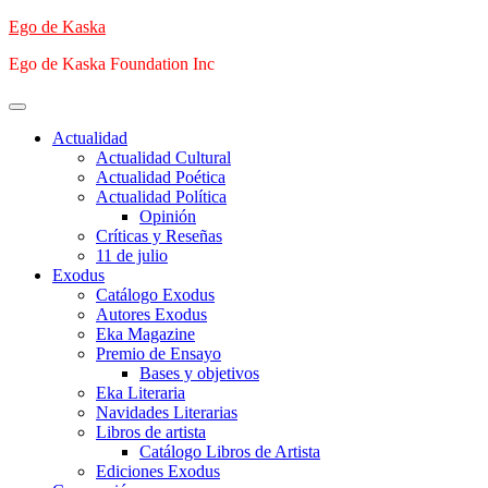
Saltar
Ego de Kaska
al
Ego de Kaska Foundation Inc
contenido
Menú
principal
Actualidad
Actualidad Cultural
Actualidad Poética
Actualidad Política
Opinión
Críticas y Reseñas
11 de julio
Exodus
Catálogo Exodus
Autores Exodus
Eka Magazine
Premio de Ensayo
Bases y objetivos
Eka Literaria
Navidades Literarias
Libros de artista
Catálogo Libros de Artista
Ediciones Exodus