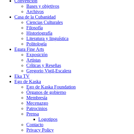
Convención
Bases y objetivos
Archivos
Casa de la Cubanidad
Ciencias Culturales
Filosofía
Historiografía
Literatura y linguística
Politología
Egara Fine Arts
Exposición
Artistas
Críticas y Reseñas
Gregorio Vigil-Escalera
Eka TV
Ego de Kaska
Ego de Kaska Foundation
Órganos de gobierno
Membresía
Mecenazgo
Patrocinios
Prensa
Logotipos
Contacto
Privacy Policy