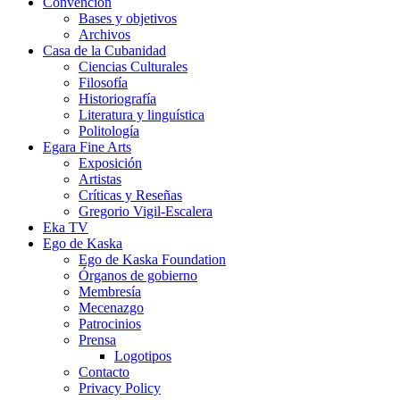
Convención
Bases y objetivos
Archivos
Casa de la Cubanidad
Ciencias Culturales
Filosofía
Historiografía
Literatura y linguística
Politología
Egara Fine Arts
Exposición
Artistas
Críticas y Reseñas
Gregorio Vigil-Escalera
Eka TV
Ego de Kaska
Ego de Kaska Foundation
Órganos de gobierno
Membresía
Mecenazgo
Patrocinios
Prensa
Logotipos
Contacto
Privacy Policy