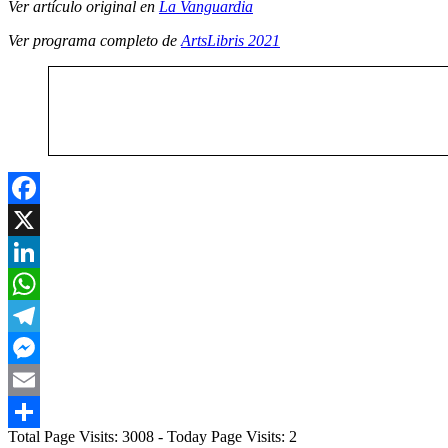
Ver artículo original en
La Vanguardia
Ver programa completo de
ArtsLibris 2021
Facebook
X
LinkedIn
WhatsApp
Telegram
Messenger
Email
Total Page Visits: 3008 - Today Page Visits: 2
Compartir