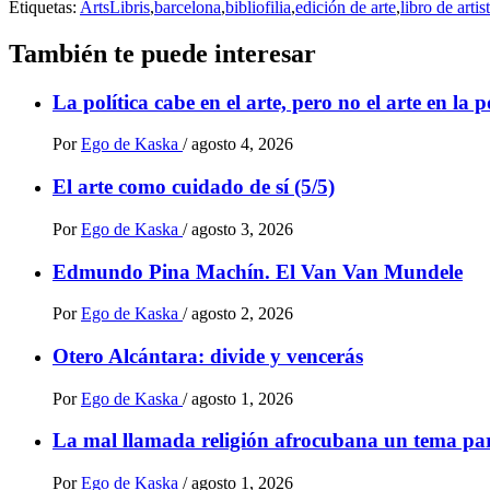
Etiquetas:
ArtsLibris
,
barcelona
,
bibliofilia
,
edición de arte
,
libro de artis
También te puede interesar
La política cabe en el arte, pero no el arte en la p
Por
Ego de Kaska
/
agosto 4, 2026
El arte como cuidado de sí (5/5)
Por
Ego de Kaska
/
agosto 3, 2026
Edmundo Pina Machín. El Van Van Mundele
Por
Ego de Kaska
/
agosto 2, 2026
Otero Alcántara: divide y vencerás
Por
Ego de Kaska
/
agosto 1, 2026
La mal llamada religión afrocubana un tema par
Por
Ego de Kaska
/
agosto 1, 2026