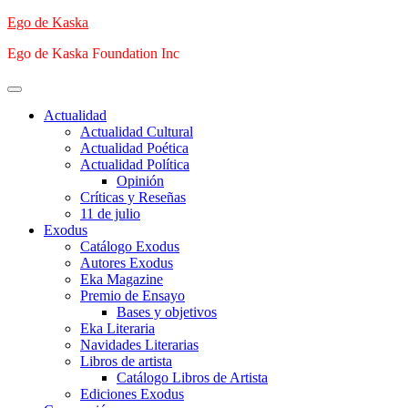
Saltar
Ego de Kaska
al
Ego de Kaska Foundation Inc
contenido
Menú
principal
Actualidad
Actualidad Cultural
Actualidad Poética
Actualidad Política
Opinión
Críticas y Reseñas
11 de julio
Exodus
Catálogo Exodus
Autores Exodus
Eka Magazine
Premio de Ensayo
Bases y objetivos
Eka Literaria
Navidades Literarias
Libros de artista
Catálogo Libros de Artista
Ediciones Exodus