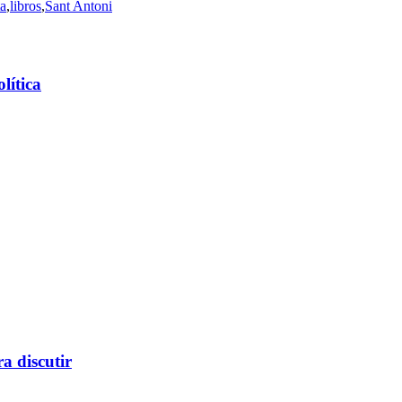
ta
,
libros
,
Sant Antoni
olítica
a discutir