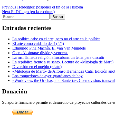
Post
Previous
Heidegger: posponer el fin de la Historia
Next
El Diálogo (en la escritura)
navigation
Buscar:
Entradas recientes
La política cabe en el arte, pero no el arte en la política
El arte como cuidado de sí (5/5)
Edmundo Pina Machín. El Van Van Mundele
Otero Alcántara: divide y vencerás
La mal llamada religión afrocubana un tema para discutir
La república frente a su santo. Lectura de «Mitología de Martí»
Diversión en el pueblo (relato)
«Mitología de Martí» de Alfonso Hernández Catá. Edición ano
Los rompedores de ayer, guardianes de hoy
«Worldview, the Orichas, and Santería»: Cosmovisión, transcu
Donación
Su aporte financiero permite el desarrollo de proyectos culturales de es