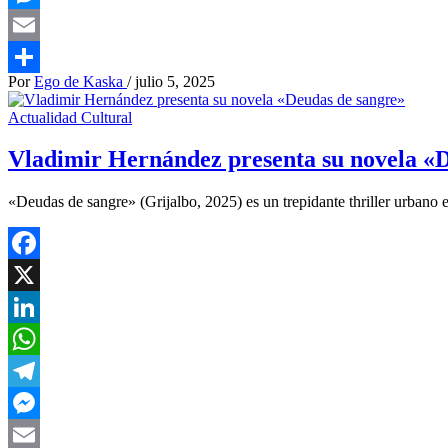
Messenger
Email
Por
Ego de Kaska
/
julio 5, 2025
Compartir
Actualidad Cultural
Vladimir Hernández presenta su novela «
«Deudas de sangre» (Grijalbo, 2025) es un trepidante thriller urbano e
Facebook
X
LinkedIn
WhatsApp
Telegram
Messenger