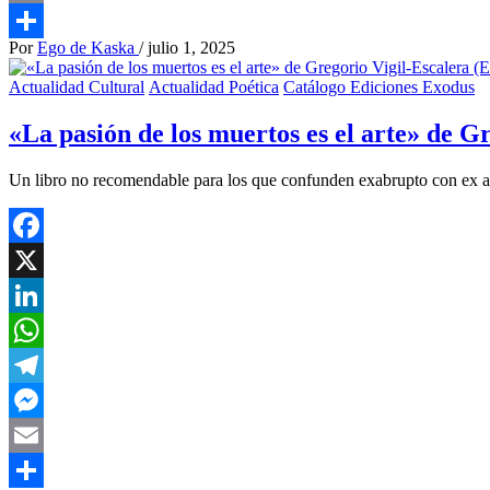
Email
Por
Ego de Kaska
/
julio 1, 2025
Compartir
Actualidad Cultural
Actualidad Poética
Catálogo Ediciones Exodus
«La pasión de los muertos es el arte» de G
Un libro no recomendable para los que confunden exabrupto con ex ab
Facebook
X
LinkedIn
WhatsApp
Telegram
Messenger
Email