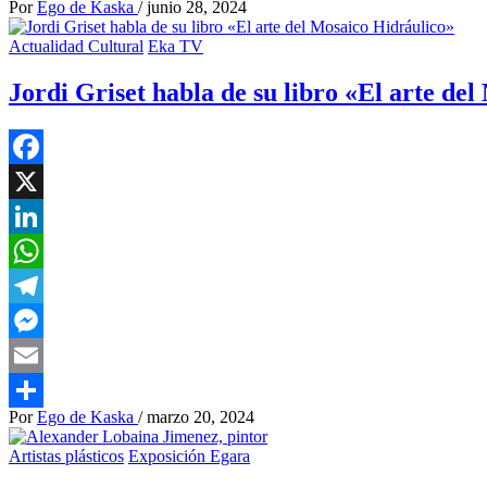
Por
Ego de Kaska
/
junio 28, 2024
Compartir
Actualidad Cultural
Eka TV
Jordi Griset habla de su libro «El arte de
Facebook
X
LinkedIn
WhatsApp
Telegram
Messenger
Email
Por
Ego de Kaska
/
marzo 20, 2024
Compartir
Artistas plásticos
Exposición Egara