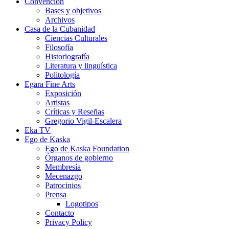
Convención
Bases y objetivos
Archivos
Casa de la Cubanidad
Ciencias Culturales
Filosofía
Historiografía
Literatura y linguística
Politología
Egara Fine Arts
Exposición
Artistas
Críticas y Reseñas
Gregorio Vigil-Escalera
Eka TV
Ego de Kaska
Ego de Kaska Foundation
Órganos de gobierno
Membresía
Mecenazgo
Patrocinios
Prensa
Logotipos
Contacto
Privacy Policy