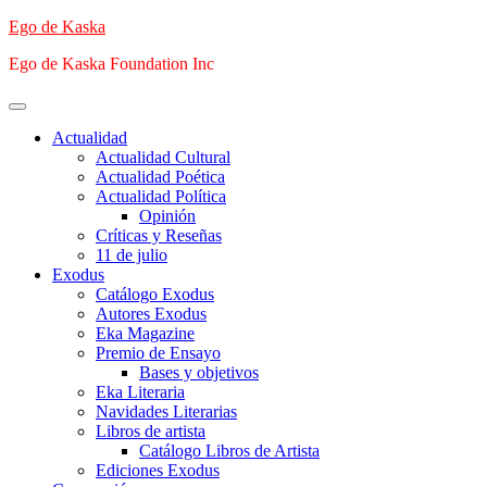
Saltar
Ego de Kaska
al
Ego de Kaska Foundation Inc
contenido
Menú
principal
Actualidad
Actualidad Cultural
Actualidad Poética
Actualidad Política
Opinión
Críticas y Reseñas
11 de julio
Exodus
Catálogo Exodus
Autores Exodus
Eka Magazine
Premio de Ensayo
Bases y objetivos
Eka Literaria
Navidades Literarias
Libros de artista
Catálogo Libros de Artista
Ediciones Exodus