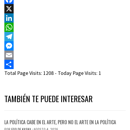
Facebook
X
LinkedIn
WhatsApp
Telegram
Messenger
Email
Total Page Visits: 1208 - Today Page Visits: 1
Compartir
TAMBIÉN TE PUEDE INTERESAR
LA POLÍTICA CABE EN EL ARTE, PERO NO EL ARTE EN LA POLÍTICA
POR
EGO DE KASKA
AGOSTO 4, 2026
/