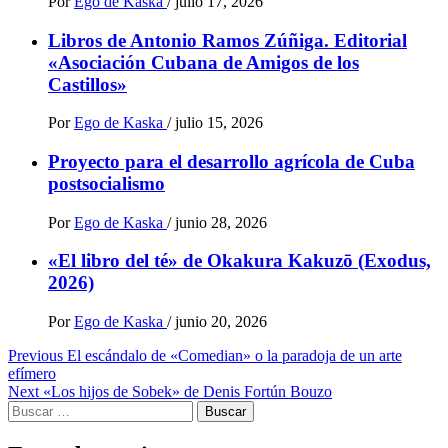
Por
Ego de Kaska
/
julio 17, 2026
Libros de Antonio Ramos Zúñiga. Editorial
«Asociación Cubana de Amigos de los
Castillos»
Por
Ego de Kaska
/
julio 15, 2026
Proyecto para el desarrollo agrícola de Cuba
postsocialismo
Por
Ego de Kaska
/
junio 28, 2026
«El libro del té» de Okakura Kakuzō (Exodus,
2026)
Por
Ego de Kaska
/
junio 20, 2026
Post
Previous
El escándalo de «Comedian» o la paradoja de un arte
efímero
navigation
Next
«Los hijos de Sobek» de Denis Fortún Bouzo
Buscar: