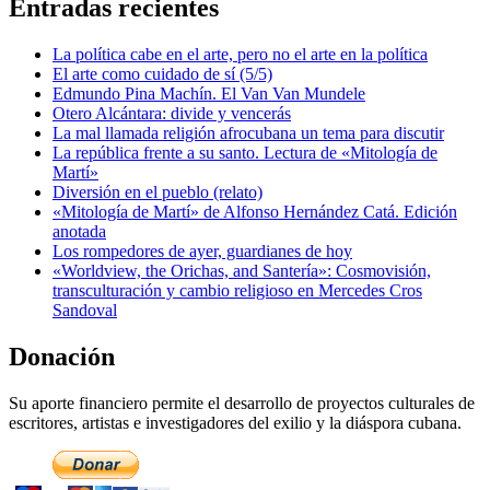
Entradas recientes
La política cabe en el arte, pero no el arte en la política
El arte como cuidado de sí (5/5)
Edmundo Pina Machín. El Van Van Mundele
Otero Alcántara: divide y vencerás
La mal llamada religión afrocubana un tema para discutir
La república frente a su santo. Lectura de «Mitología de
Martí»
Diversión en el pueblo (relato)
«Mitología de Martí» de Alfonso Hernández Catá. Edición
anotada
Los rompedores de ayer, guardianes de hoy
«Worldview, the Orichas, and Santería»: Cosmovisión,
transculturación y cambio religioso en Mercedes Cros
Sandoval
Donación
Su aporte financiero permite el desarrollo de proyectos culturales de
escritores, artistas e investigadores del exilio y la diáspora cubana.