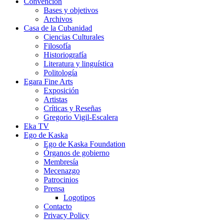
Convención
Bases y objetivos
Archivos
Casa de la Cubanidad
Ciencias Culturales
Filosofía
Historiografía
Literatura y linguística
Politología
Egara Fine Arts
Exposición
Artistas
Críticas y Reseñas
Gregorio Vigil-Escalera
Eka TV
Ego de Kaska
Ego de Kaska Foundation
Órganos de gobierno
Membresía
Mecenazgo
Patrocinios
Prensa
Logotipos
Contacto
Privacy Policy