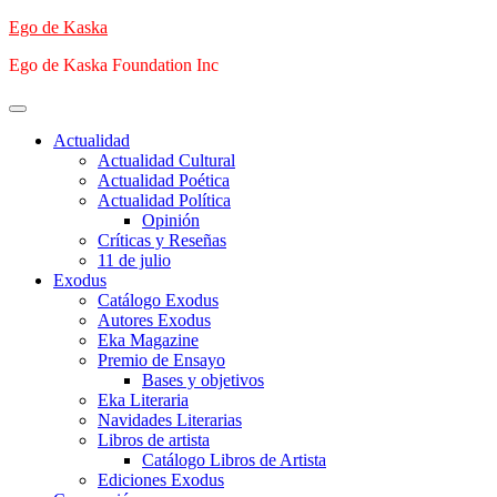
Saltar
Ego de Kaska
al
Ego de Kaska Foundation Inc
contenido
Menú
principal
Actualidad
Actualidad Cultural
Actualidad Poética
Actualidad Política
Opinión
Críticas y Reseñas
11 de julio
Exodus
Catálogo Exodus
Autores Exodus
Eka Magazine
Premio de Ensayo
Bases y objetivos
Eka Literaria
Navidades Literarias
Libros de artista
Catálogo Libros de Artista
Ediciones Exodus