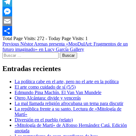
WhatsApp
Telegram
Messenger
Email
Total Page Visits: 272 - Today Page Visits: 1
Compartir
Post
Previous
Néstor Arenas presenta «MooDulArt: Fragmentos de un
futuro imaginado» en Lucy García Gallery
navigation
Buscar:
Entradas recientes
La política cabe en el arte, pero no el arte en la política
El arte como cuidado de sí (5/5)
Edmundo Pina Machín. El Van Van Mundele
Otero Alcántara: divide y vencerás
La mal llamada religión afrocubana un tema para discutir
La república frente a su santo. Lectura de «Mitología de
Martí»
Diversión en el pueblo (relato)
«Mitología de Martí» de Alfonso Hernández Catá. Edición
anotada