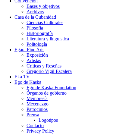
Convención
Bases y objetivos
Archivos
Casa de la Cubanidad
Ciencias Culturales
Filosofía
Historiografía
Literatura y linguística
Politología
Egara Fine Arts
Exposición
Artistas
Críticas y Reseñas
Gregorio Vigil-Escalera
Eka TV
Ego de Kaska
Ego de Kaska Foundation
Órganos de gobierno
Membresía
Mecenazgo
Patrocinios
Prensa
Logotipos
Contacto
Privacy Policy