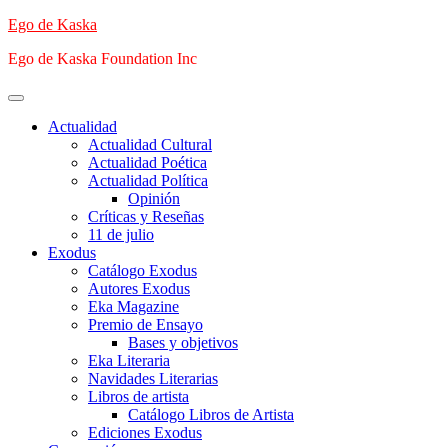
Saltar
Ego de Kaska
al
Ego de Kaska Foundation Inc
contenido
Menú
principal
Actualidad
Actualidad Cultural
Actualidad Poética
Actualidad Política
Opinión
Críticas y Reseñas
11 de julio
Exodus
Catálogo Exodus
Autores Exodus
Eka Magazine
Premio de Ensayo
Bases y objetivos
Eka Literaria
Navidades Literarias
Libros de artista
Catálogo Libros de Artista
Ediciones Exodus