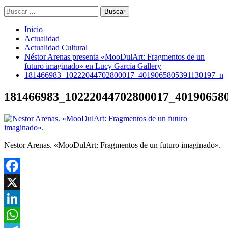
Buscar:
Inicio
Actualidad
Actualidad Cultural
Néstor Arenas presenta «MooDulArt: Fragmentos de un
futuro imaginado» en Lucy García Gallery
181466983_10222044702800017_4019065805391130197_n
181466983_10222044702800017_40190658
Nestor Arenas. «MooDulArt: Fragmentos de un futuro imaginado».
Facebook
X
LinkedIn