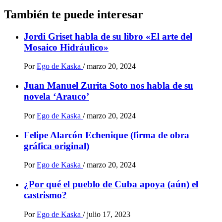
También te puede interesar
Jordi Griset habla de su libro «El arte del
Mosaico Hidráulico»
Por
Ego de Kaska
/
marzo 20, 2024
Juan Manuel Zurita Soto nos habla de su
novela ‘Arauco’
Por
Ego de Kaska
/
marzo 20, 2024
Felipe Alarcón Echenique (firma de obra
gráfica original)
Por
Ego de Kaska
/
marzo 20, 2024
¿Por qué el pueblo de Cuba apoya (aún) el
castrismo?
Por
Ego de Kaska
/
julio 17, 2023