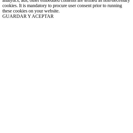
analytics, ads, other embedded contents are termed as non-necessary
cookies. It is mandatory to procure user consent prior to running
these cookies on your website.
GUARDAR Y ACEPTAR