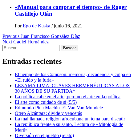
«Manual para comprar el tiempo» de Roger
Castillejo Olán
Por
Ego de Kaska
/
junio 16, 2021
Post
Previous
Juan Francisco González-Díaz
Next
Gadiel Hernández
navigation
Buscar:
Entradas recientes
El tiempo de los Compson: memoria, decadencia y culpa en
«El ruido y la furia»
LEZAMA LIMA: CLAVES HERMENÉUTICAS A LOS
30 AÑOS DE SU PARTIDA*
La política cabe en el arte, pero no el arte en la política
El arte como cuidado de sí (5/5)
Edmundo Pina Machín. El Van Van Mundele
Otero Alcántara: divide y vencerás
La mal llamada religión afrocubana un tema para discutir
La república frente a su santo. Lectura de «Mitología de
Martí»
Diversión en el pueblo (relato)