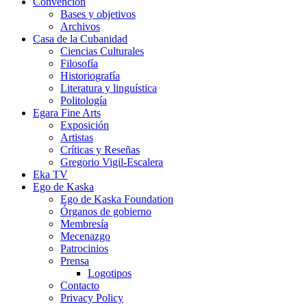
Convención
Bases y objetivos
Archivos
Casa de la Cubanidad
Ciencias Culturales
Filosofía
Historiografía
Literatura y linguística
Politología
Egara Fine Arts
Exposición
Artistas
Críticas y Reseñas
Gregorio Vigil-Escalera
Eka TV
Ego de Kaska
Ego de Kaska Foundation
Órganos de gobierno
Membresía
Mecenazgo
Patrocinios
Prensa
Logotipos
Contacto
Privacy Policy