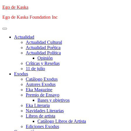
Saltar
Ego de Kaska
al
Ego de Kaska Foundation Inc
contenido
Menú
principal
Actualidad
Actualidad Cultural
Actualidad Poética
Actualidad Política
Opinión
Críticas y Reseñas
11 de julio
Exodus
Catálogo Exodus
Autores Exodus
Eka Magazine
Premio de Ensayo
Bases y objetivos
Eka Literaria
Navidades Literarias
Libros de artista
Catálogo Libros de Artista
Ediciones Exodus