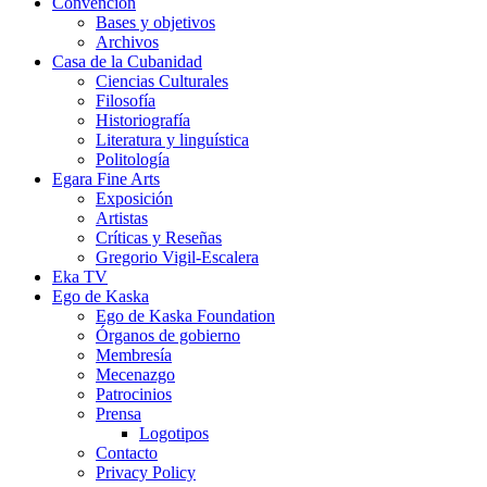
Convención
Bases y objetivos
Archivos
Casa de la Cubanidad
Ciencias Culturales
Filosofía
Historiografía
Literatura y linguística
Politología
Egara Fine Arts
Exposición
Artistas
Críticas y Reseñas
Gregorio Vigil-Escalera
Eka TV
Ego de Kaska
Ego de Kaska Foundation
Órganos de gobierno
Membresía
Mecenazgo
Patrocinios
Prensa
Logotipos
Contacto
Privacy Policy