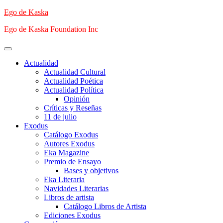
Saltar
Ego de Kaska
al
Ego de Kaska Foundation Inc
contenido
Menú
principal
Actualidad
Actualidad Cultural
Actualidad Poética
Actualidad Política
Opinión
Críticas y Reseñas
11 de julio
Exodus
Catálogo Exodus
Autores Exodus
Eka Magazine
Premio de Ensayo
Bases y objetivos
Eka Literaria
Navidades Literarias
Libros de artista
Catálogo Libros de Artista
Ediciones Exodus