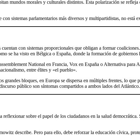
itan mundos morales y culturales distintos. Esta polarización se refleja
on sistemas parlamentarios más diversos y multipartidistas, no está ex
cuentan con sistemas proporcionales que obligan a formar coaliciones. 
como se ha visto en Bélgica o España, donde la formación de gobiernos
assemblement National en Francia, Vox en España o Alternativa para 
nacionalismo, entre élites y «el pueblo».
os grandes bloques, en Europa se dispersa en múltiples frentes, lo que
el discurso público son síntomas compartidos a ambos lados del Atlántico.
eflexionar sobre el papel de los ciudadanos en la salud democrática. Si e
witz describe. Pero para ello, debe reforzar la educación cívica, protege