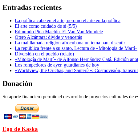
Entradas recientes
La política cabe en el arte, pero no el arte en la política
El arte como cuidado de sí (5/5)
Edmundo Pina Machín. El Van Van Mundele
Otero Alcántara: divide y vencerás
La mal llamada religión afrocubana un tema para discutir
La república frente a su santo. Lectura de «Mitología de Martí»
Diversión en el pueblo (relato)
«Mitología de Martí» de Alfonso Hernández Catá. Edición ano
Los rompedores de ayer, guardianes de hoy
«Worldview, the Orichas, and Santería»: Cosmovisión, transcu
Donación
Su aporte financiero permite el desarrollo de proyectos culturales de es
Ego de Kaska