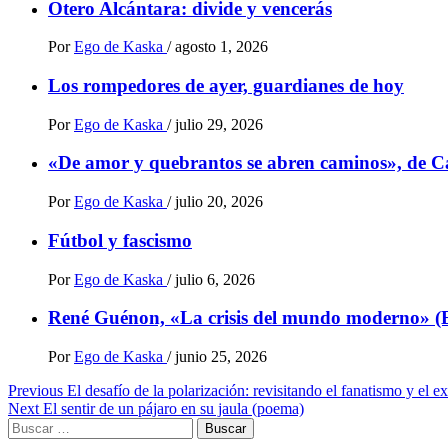
Otero Alcántara: divide y vencerás
Por
Ego de Kaska
/
agosto 1, 2026
Los rompedores de ayer, guardianes de hoy
Por
Ego de Kaska
/
julio 29, 2026
«De amor y quebrantos se abren caminos», de C
Por
Ego de Kaska
/
julio 20, 2026
Fútbol y fascismo
Por
Ego de Kaska
/
julio 6, 2026
René Guénon, «La crisis del mundo moderno» (
Por
Ego de Kaska
/
junio 25, 2026
Post
Previous
El desafío de la polarización: revisitando el fanatismo y el e
Next
El sentir de un pájaro en su jaula (poema)
navigation
Buscar: