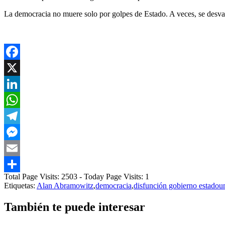
La democracia no muere solo por golpes de Estado. A veces, se desvane
Facebook
X
LinkedIn
WhatsApp
Telegram
Messenger
Email
Total Page Visits: 2503 - Today Page Visits: 1
Compartir
Etiquetas:
Alan Abramowitz
,
democracia
,
disfunción gobierno estadou
También te puede interesar