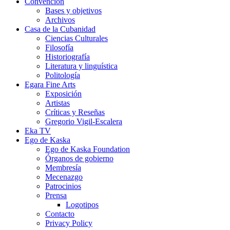
Convención
Bases y objetivos
Archivos
Casa de la Cubanidad
Ciencias Culturales
Filosofía
Historiografía
Literatura y linguística
Politología
Egara Fine Arts
Exposición
Artistas
Críticas y Reseñas
Gregorio Vigil-Escalera
Eka TV
Ego de Kaska
Ego de Kaska Foundation
Órganos de gobierno
Membresía
Mecenazgo
Patrocinios
Prensa
Logotipos
Contacto
Privacy Policy