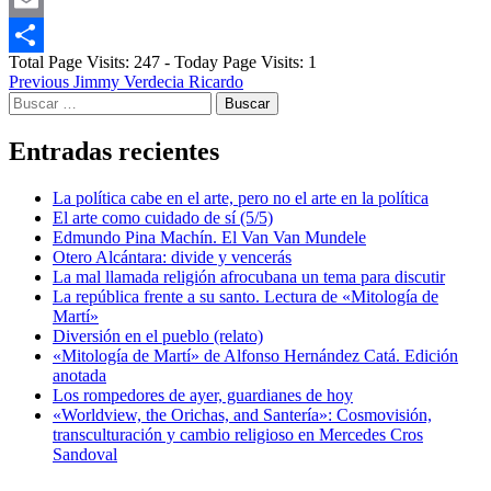
Email
Total Page Visits: 247 - Today Page Visits: 1
Compartir
Post
Previous
Jimmy Verdecia Ricardo
Buscar:
navigation
Entradas recientes
La política cabe en el arte, pero no el arte en la política
El arte como cuidado de sí (5/5)
Edmundo Pina Machín. El Van Van Mundele
Otero Alcántara: divide y vencerás
La mal llamada religión afrocubana un tema para discutir
La república frente a su santo. Lectura de «Mitología de
Martí»
Diversión en el pueblo (relato)
«Mitología de Martí» de Alfonso Hernández Catá. Edición
anotada
Los rompedores de ayer, guardianes de hoy
«Worldview, the Orichas, and Santería»: Cosmovisión,
transculturación y cambio religioso en Mercedes Cros
Sandoval