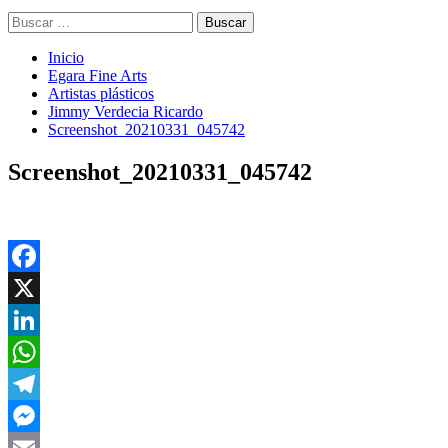
Buscar:
Inicio
Egara Fine Arts
Artistas plásticos
Jimmy Verdecia Ricardo
Screenshot_20210331_045742
Screenshot_20210331_045742
Facebook
X
LinkedIn
WhatsApp
Telegram
Messenger