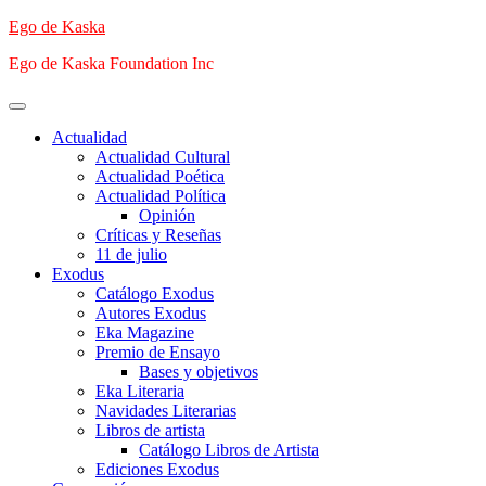
Saltar
Ego de Kaska
al
Ego de Kaska Foundation Inc
contenido
Menú
principal
Actualidad
Actualidad Cultural
Actualidad Poética
Actualidad Política
Opinión
Críticas y Reseñas
11 de julio
Exodus
Catálogo Exodus
Autores Exodus
Eka Magazine
Premio de Ensayo
Bases y objetivos
Eka Literaria
Navidades Literarias
Libros de artista
Catálogo Libros de Artista
Ediciones Exodus