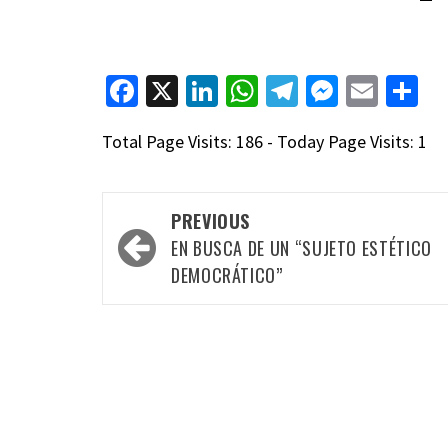
Facebook
X
LinkedIn
WhatsApp
Telegram
Messen
Emai
C
Total Page Visits: 186 - Today Page Visits: 1
Post
PREVIOUS
navigation
EN BUSCA DE UN “SUJETO ESTÉTICO
DEMOCRÁTICO”