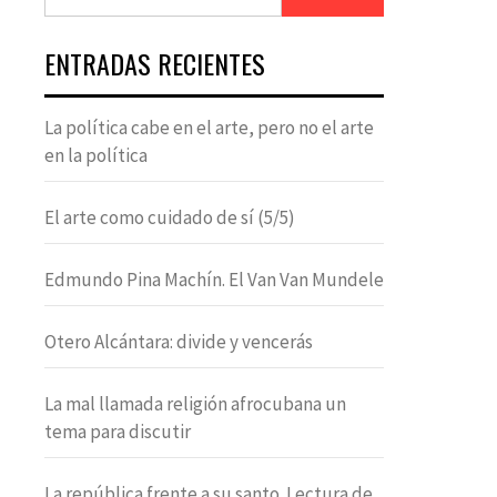
ENTRADAS RECIENTES
La política cabe en el arte, pero no el arte
en la política
El arte como cuidado de sí (5/5)
Edmundo Pina Machín. El Van Van Mundele
Otero Alcántara: divide y vencerás
La mal llamada religión afrocubana un
tema para discutir
La república frente a su santo. Lectura de