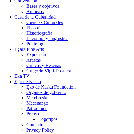
Convención
Bases y objetivos
Archivos
Casa de la Cubanidad
Ciencias Culturales
Filosofía
Historiografía
Literatura y linguística
Politología
Egara Fine Arts
Exposición
Artistas
Críticas y Reseñas
Gregorio Vigil-Escalera
Eka TV
Ego de Kaska
Ego de Kaska Foundation
Órganos de gobierno
Membresía
Mecenazgo
Patrocinios
Prensa
Logotipos
Contacto
Privacy Policy