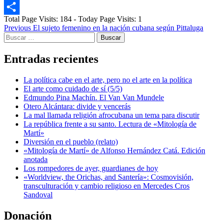
Email
Total Page Visits: 184 - Today Page Visits: 1
Compartir
Post
Previous
El sujeto femenino en la nación cubana según Pittaluga
Buscar:
navigation
Entradas recientes
La política cabe en el arte, pero no el arte en la política
El arte como cuidado de sí (5/5)
Edmundo Pina Machín. El Van Van Mundele
Otero Alcántara: divide y vencerás
La mal llamada religión afrocubana un tema para discutir
La república frente a su santo. Lectura de «Mitología de
Martí»
Diversión en el pueblo (relato)
«Mitología de Martí» de Alfonso Hernández Catá. Edición
anotada
Los rompedores de ayer, guardianes de hoy
«Worldview, the Orichas, and Santería»: Cosmovisión,
transculturación y cambio religioso en Mercedes Cros
Sandoval
Donación