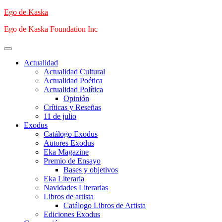
Saltar
Ego de Kaska
al
Ego de Kaska Foundation Inc
contenido
Menú
principal
Actualidad
Actualidad Cultural
Actualidad Poética
Actualidad Política
Opinión
Críticas y Reseñas
11 de julio
Exodus
Catálogo Exodus
Autores Exodus
Eka Magazine
Premio de Ensayo
Bases y objetivos
Eka Literaria
Navidades Literarias
Libros de artista
Catálogo Libros de Artista
Ediciones Exodus