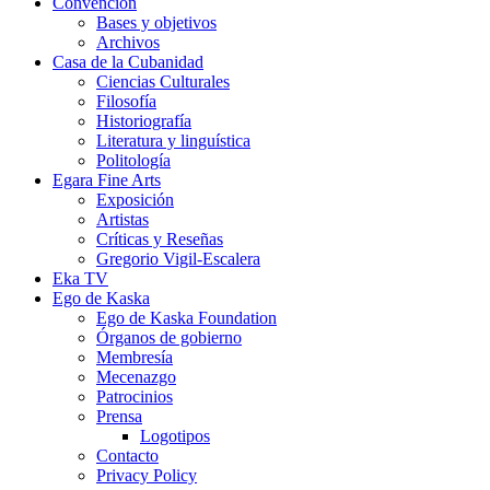
Convención
Bases y objetivos
Archivos
Casa de la Cubanidad
Ciencias Culturales
Filosofía
Historiografía
Literatura y linguística
Politología
Egara Fine Arts
Exposición
Artistas
Críticas y Reseñas
Gregorio Vigil-Escalera
Eka TV
Ego de Kaska
Ego de Kaska Foundation
Órganos de gobierno
Membresía
Mecenazgo
Patrocinios
Prensa
Logotipos
Contacto
Privacy Policy