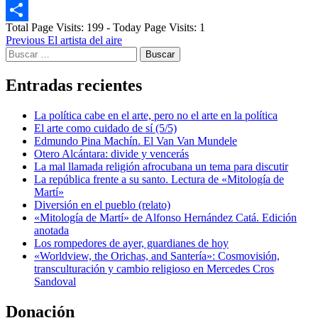
Email
Total Page Visits: 199 - Today Page Visits: 1
Compartir
Post
Previous
El artista del aire
Buscar:
navigation
Entradas recientes
La política cabe en el arte, pero no el arte en la política
El arte como cuidado de sí (5/5)
Edmundo Pina Machín. El Van Van Mundele
Otero Alcántara: divide y vencerás
La mal llamada religión afrocubana un tema para discutir
La república frente a su santo. Lectura de «Mitología de
Martí»
Diversión en el pueblo (relato)
«Mitología de Martí» de Alfonso Hernández Catá. Edición
anotada
Los rompedores de ayer, guardianes de hoy
«Worldview, the Orichas, and Santería»: Cosmovisión,
transculturación y cambio religioso en Mercedes Cros
Sandoval
Donación