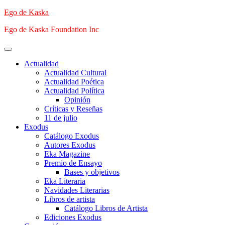
Saltar
Ego de Kaska
al
Ego de Kaska Foundation Inc
contenido
Menú
principal
Actualidad
Actualidad Cultural
Actualidad Poética
Actualidad Política
Opinión
Críticas y Reseñas
11 de julio
Exodus
Catálogo Exodus
Autores Exodus
Eka Magazine
Premio de Ensayo
Bases y objetivos
Eka Literaria
Navidades Literarias
Libros de artista
Catálogo Libros de Artista
Ediciones Exodus