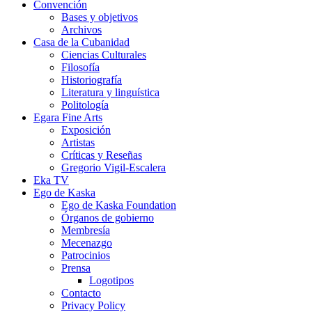
Convención
Bases y objetivos
Archivos
Casa de la Cubanidad
Ciencias Culturales
Filosofía
Historiografía
Literatura y linguística
Politología
Egara Fine Arts
Exposición
Artistas
Críticas y Reseñas
Gregorio Vigil-Escalera
Eka TV
Ego de Kaska
Ego de Kaska Foundation
Órganos de gobierno
Membresía
Mecenazgo
Patrocinios
Prensa
Logotipos
Contacto
Privacy Policy