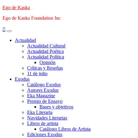
Saltar
Ego de Kaska
al
Ego de Kaska Foundation Inc
contenido
Menú
principal
Actualidad
Actualidad Cultural
Actualidad Poética
Actualidad Política
Opinión
Críticas y Reseñas
11 de julio
Exodus
Catálogo Exodus
Autores Exodus
Eka Magazine
Premio de Ensayo
Bases y objetivos
Eka Literaria
Navidades Literarias
Libros de artista
Catálogo Libros de Artista
Ediciones Exodus