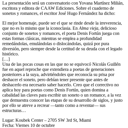
La presentación será un conversatorio con Yovana Martínez Milián,
escritora y editora de CAAW Ediciones. Sobre el cuaderno de
sonetos y romances, el escritor José Hugo Fernández ha dicho:
El mejor homenaje, puede ser el que se rinde desde la irreverencia,
que no es lo mismo que la iconoclasia. En
Alma vieja
, delicioso
conjunto de sonetos y romances, el poeta Denis Fortún juega con
estas formas clásicas, mientras se emplea a profundidad
remedándolas, emulándolas o dislocándolas, quizá por pura
diversión, pero siempre desde la certitud de su deuda con el legado
histórico.
[…]
Una de las pocas cosas en las que no se equivocó Nicolás Guillén
fue en aquel reproche que extendiera a poetas de generaciones
posteriores a la suya, advirtiéndoles que reconocía su prisa por
deshacer el soneto, pero debían tener presente que antes de
deshacerlo era necesario saber hacerlo. Creo que el correctivo no
aplica hoy para poetas como Denis Fortún, quien domina a
cabalidad las claves para escribir un soneto o un romance, a la vez
que demuestra conocer las etapas de su desarrollo de siglos, y justo
por ello se atreve a recrear —tanto como a reventar— sus
estructuras…
Lugar: Koubek Center – 2705 SW 3rd St, Miami
Fecha: Viernes 10 de octubre