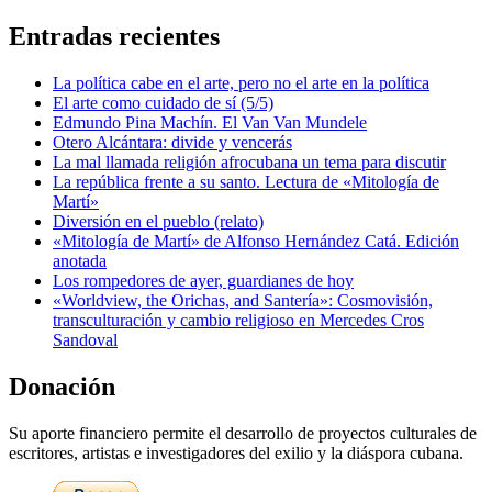
Entradas recientes
La política cabe en el arte, pero no el arte en la política
El arte como cuidado de sí (5/5)
Edmundo Pina Machín. El Van Van Mundele
Otero Alcántara: divide y vencerás
La mal llamada religión afrocubana un tema para discutir
La república frente a su santo. Lectura de «Mitología de
Martí»
Diversión en el pueblo (relato)
«Mitología de Martí» de Alfonso Hernández Catá. Edición
anotada
Los rompedores de ayer, guardianes de hoy
«Worldview, the Orichas, and Santería»: Cosmovisión,
transculturación y cambio religioso en Mercedes Cros
Sandoval
Donación
Su aporte financiero permite el desarrollo de proyectos culturales de
escritores, artistas e investigadores del exilio y la diáspora cubana.