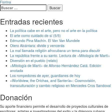
Fiorina
Buscar:
Entradas recientes
La política cabe en el arte, pero no el arte en la política
El arte como cuidado de sí (5/5)
Edmundo Pina Machín. El Van Van Mundele
Otero Alcántara: divide y vencerás
La mal llamada religión afrocubana un tema para discutir
La república frente a su santo. Lectura de «Mitología de Martí»
Diversión en el pueblo (relato)
«Mitología de Martí» de Alfonso Hernández Catá. Edición
anotada
Los rompedores de ayer, guardianes de hoy
«Worldview, the Orichas, and Santería»: Cosmovisión,
transculturación y cambio religioso en Mercedes Cros Sandoval
Donación
Su aporte financiero permite el desarrollo de proyectos culturales de
escritores, artistas e investigadores del exilio y la diáspora cubana.