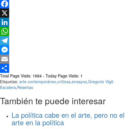
Facebook
X
LinkedIn
WhatsApp
Telegram
Messenger
Email
Total Page Visits: 1684 - Today Page Visits: 1
Compartir
Etiquetas:
arte contemporáneo
,
críticas
,
ensayos
,
Gregorio Vigil-
Escalera
,
Reseñas
También te puede interesar
La política cabe en el arte, pero no el
arte en la política