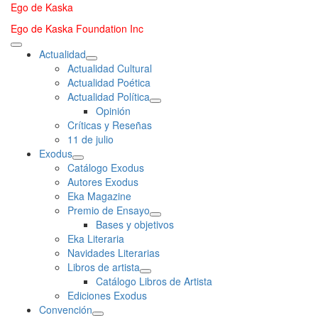
Saltar
Ego de Kaska
al
Ego de Kaska Foundation Inc
contenido
Menú
Actualidad
principal
Actualidad Cultural
Actualidad Poética
Actualidad Política
Opinión
Críticas y Reseñas
11 de julio
Exodus
Catálogo Exodus
Autores Exodus
Eka Magazine
Premio de Ensayo
Bases y objetivos
Eka Literaria
Navidades Literarias
Libros de artista
Catálogo Libros de Artista
Ediciones Exodus
Convención