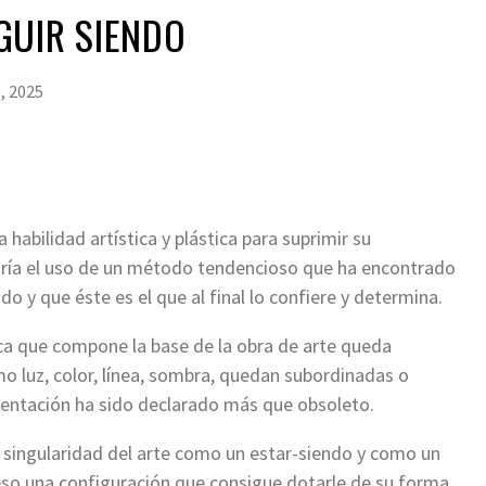
GUIR SIENDO
, 2025
 habilidad artística y plástica para suprimir su
caría el uso de un método tendencioso que ha encontrado
 y que éste es el que al final lo confiere y determina.
ica que compone la base de la obra de arte queda
 luz, color, línea, sombra, quedan subordinadas o
entación ha sido declarado más que obsoleto.
 singularidad del arte como un estar-siendo y como un
ceso una configuración que consigue dotarle de su forma