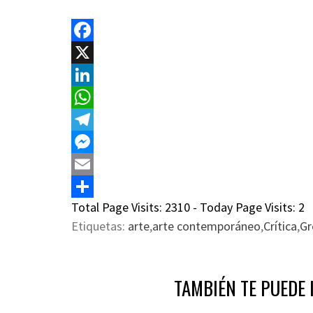
Facebook
X
LinkedIn
WhatsApp
Telegram
Messenger
Email
Total Page Visits: 2310 - Today Page Visits: 2
Compartir
Etiquetas:
arte
,
arte contemporáneo
,
Crítica
,
Gr
TAMBIÉN TE PUEDE 