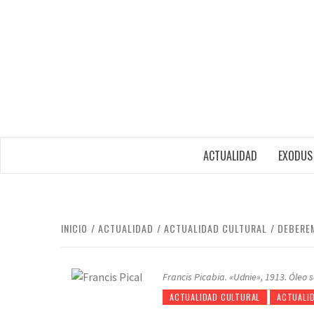
Saltar
al
contenido
ACTUALIDAD
EXODUS
INICIO
ACTUALIDAD
ACTUALIDAD CULTURAL
DEBERE
Francis Picabia. «Udnie», 1913. Óleo 
ACTUALIDAD CULTURAL
ACTUALI