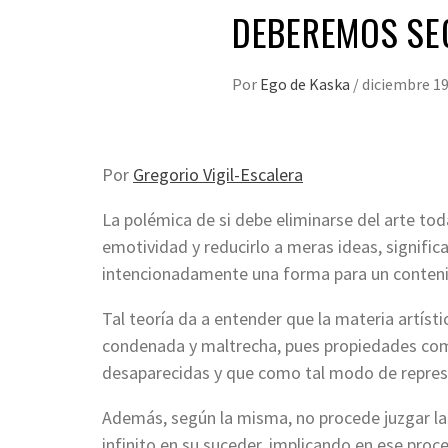
DEBEREMOS SE
Por
Ego de Kaska
/
diciembre 19
Por
Gregorio Vigil-Escalera
La polémica de si debe eliminarse del arte toda
emotividad y reducirlo a meras ideas, signifi
intencionadamente una forma para un contenido
Tal teoría da a entender que la materia artíst
condenada y maltrecha, pues propiedades como
desaparecidas y que como tal modo de repres
Además, según la misma, no procede juzgar la
infinito en su suceder, implicando en ese pro