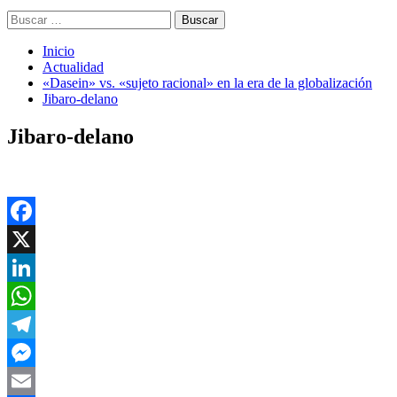
Buscar:
Inicio
Actualidad
«Dasein» vs. «sujeto racional» en la era de la globalización
Jibaro-delano
Jibaro-delano
Facebook
X
LinkedIn
WhatsApp
Telegram
Messenger