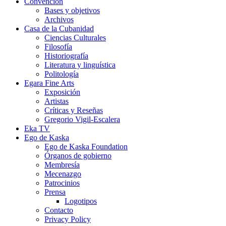
Convención
Bases y objetivos
Archivos
Casa de la Cubanidad
Ciencias Culturales
Filosofía
Historiografía
Literatura y linguística
Politología
Egara Fine Arts
Exposición
Artistas
Críticas y Reseñas
Gregorio Vigil-Escalera
Eka TV
Ego de Kaska
Ego de Kaska Foundation
Órganos de gobierno
Membresía
Mecenazgo
Patrocinios
Prensa
Logotipos
Contacto
Privacy Policy