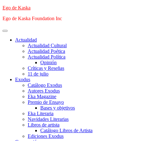
Saltar
Ego de Kaska
al
Ego de Kaska Foundation Inc
contenido
Menú
principal
Actualidad
Actualidad Cultural
Actualidad Poética
Actualidad Política
Opinión
Críticas y Reseñas
11 de julio
Exodus
Catálogo Exodus
Autores Exodus
Eka Magazine
Premio de Ensayo
Bases y objetivos
Eka Literaria
Navidades Literarias
Libros de artista
Catálogo Libros de Artista
Ediciones Exodus