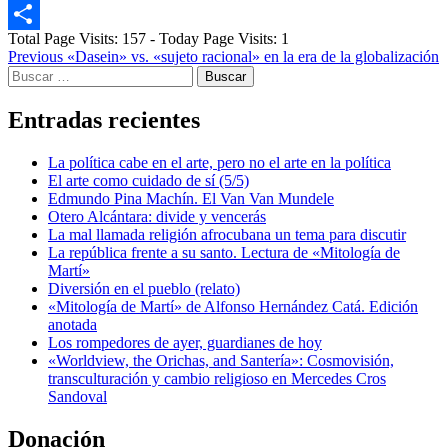
Email
Total Page Visits: 157 - Today Page Visits: 1
Compartir
Post
Previous
«Dasein» vs. «sujeto racional» en la era de la globalización
Buscar:
navigation
Entradas recientes
La política cabe en el arte, pero no el arte en la política
El arte como cuidado de sí (5/5)
Edmundo Pina Machín. El Van Van Mundele
Otero Alcántara: divide y vencerás
La mal llamada religión afrocubana un tema para discutir
La república frente a su santo. Lectura de «Mitología de
Martí»
Diversión en el pueblo (relato)
«Mitología de Martí» de Alfonso Hernández Catá. Edición
anotada
Los rompedores de ayer, guardianes de hoy
«Worldview, the Orichas, and Santería»: Cosmovisión,
transculturación y cambio religioso en Mercedes Cros
Sandoval
Donación