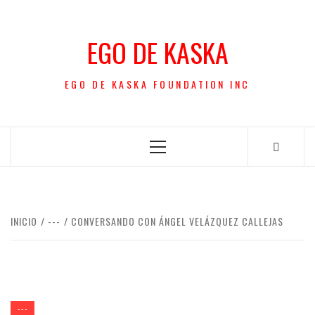
Saltar
al
EGO DE KASKA
contenido
EGO DE KASKA FOUNDATION INC
Menú
principal
INICIO
---
CONVERSANDO CON ÁNGEL VELÁZQUEZ CALLEJAS
---