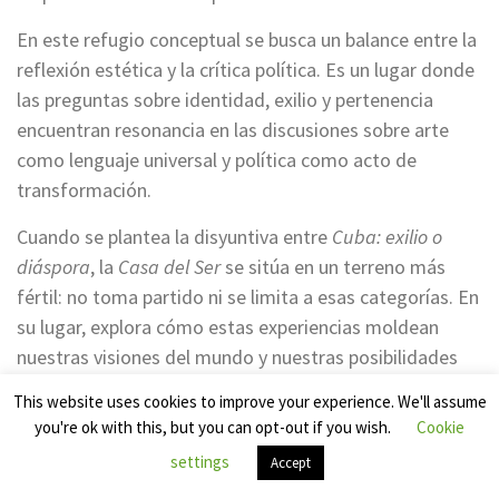
En este refugio conceptual se busca un balance entre la
reflexión estética y la crítica política. Es un lugar donde
las preguntas sobre identidad, exilio y pertenencia
encuentran resonancia en las discusiones sobre arte
como lenguaje universal y política como acto de
transformación.
Cuando se plantea la disyuntiva entre
Cuba: exilio o
diáspora
, la
Casa del Ser
se sitúa en un terreno más
fértil: no toma partido ni se limita a esas categorías. En
su lugar, explora cómo estas experiencias moldean
nuestras visiones del mundo y nuestras posibilidades
de crear. ¿Es el exilio un desarraigo o una liberación?
This website uses cookies to improve your experience. We'll assume
¿Es la diáspora una pérdida de sentido o una forma de
you're ok with this, but you can opt-out if you wish.
Cookie
multiplicidad cultural?
settings
Accept
La
Casa del Ser
actúa como un taller de ideas, un crisol