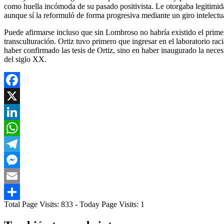
como huella incómoda de su pasado positivista. Le otorgaba legitimida
aunque sí la reformuló de forma progresiva mediante un giro intelectu
Puede afirmarse incluso que sin Lombroso no habría existido el primer
transculturación. Ortiz tuvo primero que ingresar en el laboratorio ra
haber confirmado las tesis de Ortiz, sino en haber inaugurado la nece
del siglo XX.
Facebook
X
LinkedIn
WhatsApp
Telegram
Messenger
Email
Total Page Visits: 833 - Today Page Visits: 1
Compartir