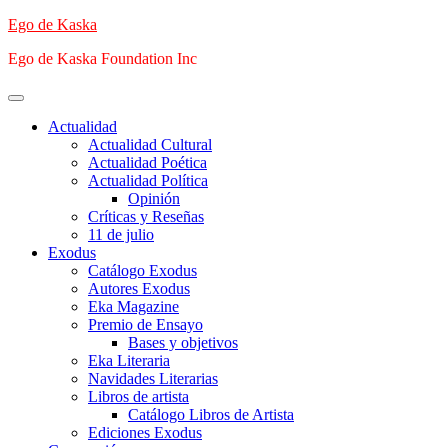
Saltar
Ego de Kaska
al
Ego de Kaska Foundation Inc
contenido
Menú
principal
Actualidad
Actualidad Cultural
Actualidad Poética
Actualidad Política
Opinión
Críticas y Reseñas
11 de julio
Exodus
Catálogo Exodus
Autores Exodus
Eka Magazine
Premio de Ensayo
Bases y objetivos
Eka Literaria
Navidades Literarias
Libros de artista
Catálogo Libros de Artista
Ediciones Exodus