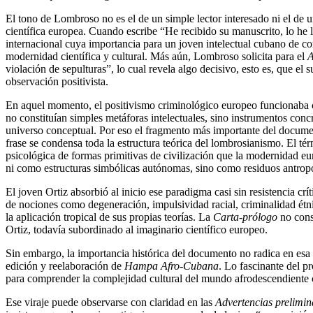
El tono de Lombroso no es el de un simple lector interesado ni el de u
científica europea. Cuando escribe “He recibido su manuscrito, lo he l
internacional cuya importancia para un joven intelectual cubano de c
modernidad científica y cultural. Más aún, Lombroso solicita para el
A
violación de sepulturas”, lo cual revela algo decisivo, esto es, que 
observación positivista.
En aquel momento, el positivismo criminológico europeo funcionaba co
no constituían simples metáforas intelectuales, sino instrumentos con
universo conceptual. Por eso el fragmento más importante del documen
frase se condensa toda la estructura teórica del lombrosianismo. El t
psicológica de formas primitivas de civilización que la modernidad e
ni como estructuras simbólicas autónomas, sino como residuos antrop
El joven Ortiz absorbió al inicio ese paradigma casi sin resistencia crít
de nociones como degeneración, impulsividad racial, criminalidad étni
la aplicación tropical de sus propias teorías. La
Carta-prólogo
no const
Ortiz, todavía subordinado al imaginario científico europeo.
Sin embargo, la importancia histórica del documento no radica en esa l
edición y reelaboración de
Hampa Afro-Cubana
. Lo fascinante del p
para comprender la complejidad cultural del mundo afrodescendiente 
Ese viraje puede observarse con claridad en las
Advertencias prelimin