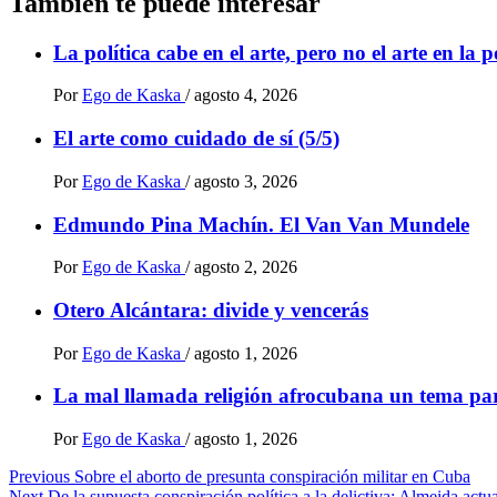
También te puede interesar
La política cabe en el arte, pero no el arte en la p
Por
Ego de Kaska
/
agosto 4, 2026
El arte como cuidado de sí (5/5)
Por
Ego de Kaska
/
agosto 3, 2026
Edmundo Pina Machín. El Van Van Mundele
Por
Ego de Kaska
/
agosto 2, 2026
Otero Alcántara: divide y vencerás
Por
Ego de Kaska
/
agosto 1, 2026
La mal llamada religión afrocubana un tema par
Por
Ego de Kaska
/
agosto 1, 2026
Post
Previous
Sobre el aborto de presunta conspiración militar en Cuba
Next
De la supuesta conspiración política a la delictiva: Almeida actua