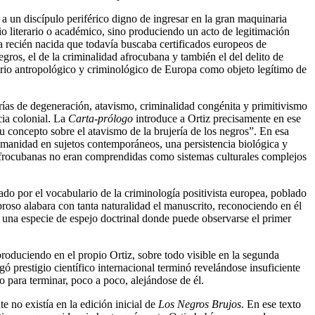
 a un discípulo periférico digno de ingresar en la gran maquinaria
io literario o académico, sino produciendo un acto de legitimación
a recién nacida que todavía buscaba certificados europeos de
egros, el de la criminalidad afrocubana y también el del delito de
atorio antropológico y criminológico de Europa como objeto legítimo de
ías de degeneración, atavismo, criminalidad congénita y primitivismo
cia colonial. La
Carta-prólogo
introduce a Ortiz precisamente en ese
 concepto sobre el atavismo de la brujería de los negros”. En esa
humanidad en sujetos contemporáneos, una persistencia biológica y
 afrocubanas no eran comprendidas como sistemas culturales complejos
do por el vocabulario de la criminología positivista europea, poblado
broso alabara con tanta naturalidad el manuscrito, reconociendo en él
o una especie de espejo doctrinal donde puede observarse el primer
produciendo en el propio Ortiz, sobre todo visible en la segunda
ó prestigio científico internacional terminó revelándose insuficiente
para terminar, poco a poco, alejándose de él.
 no existía en la edición inicial de
Los Negros Brujos
. En ese texto