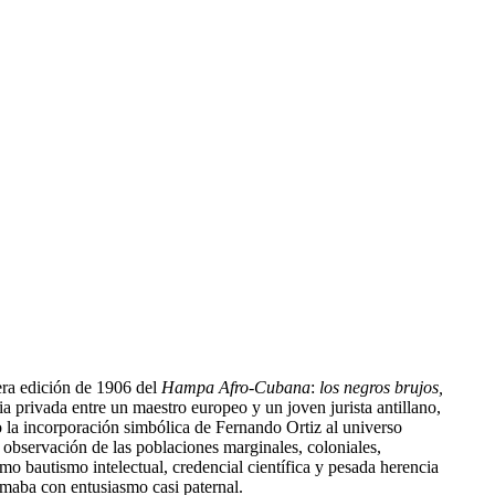
era edición de 1906 del
Hampa Afro-Cubana
:
los negros brujos,
 privada entre un maestro europeo y un joven jurista antillano,
o la incorporación simbólica de Fernando Ortiz al universo
 observación de las poblaciones marginales, coloniales,
mo bautismo intelectual, credencial científica y pesada herencia
imaba con entusiasmo casi paternal.