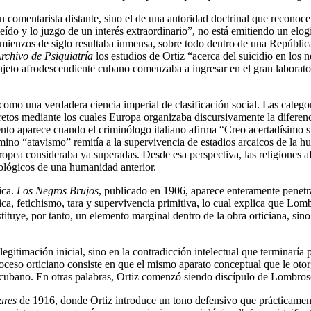
n comentarista distante, sino el de una autoridad doctrinal que reconoce
eído y lo juzgo de un interés extraordinario”, no está emitiendo un elog
omienzos de siglo resultaba inmensa, sobre todo dentro de una Repúblic
rchivo de Psiquiatría
los estudios de Ortiz “acerca del suicidio en los n
el sujeto afrodescendiente cubano comenzaba a ingresar en el gran labor
mo una verdadera ciencia imperial de clasificación social. Las categor
cretos mediante los cuales Europa organizaba discursivamente la diferen
to aparece cuando el criminólogo italiano afirma “Creo acertadísimo su
érmino “atavismo” remitía a la supervivencia de estadios arcaicos de la 
uropea consideraba ya superadas. Desde esa perspectiva, las religiones
ológicos de una humanidad anterior.
ica.
Los Negros Brujos
, publicado en 1906, aparece enteramente penetra
ca, fetichismo, tara y supervivencia primitiva, lo cual explica que Lom
ituye, por tanto, un elemento marginal dentro de la obra orticiana, sin
egitimación inicial, sino en la contradicción intelectual que terminaría 
roceso orticiano consiste en que el mismo aparato conceptual que le otorg
cubano. En otras palabras, Ortiz comenzó siendo discípulo de Lombroso 
ares
de 1916, donde Ortiz introduce un tono defensivo que prácticamente