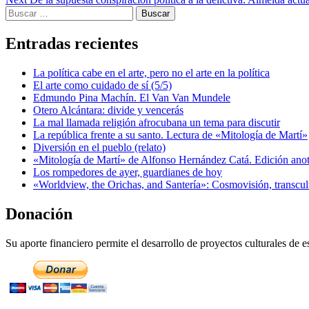
navigation
Buscar:
Entradas recientes
La política cabe en el arte, pero no el arte en la política
El arte como cuidado de sí (5/5)
Edmundo Pina Machín. El Van Van Mundele
Otero Alcántara: divide y vencerás
La mal llamada religión afrocubana un tema para discutir
La república frente a su santo. Lectura de «Mitología de Martí»
Diversión en el pueblo (relato)
«Mitología de Martí» de Alfonso Hernández Catá. Edición ano
Los rompedores de ayer, guardianes de hoy
«Worldview, the Orichas, and Santería»: Cosmovisión, transcu
Donación
Su aporte financiero permite el desarrollo de proyectos culturales de es