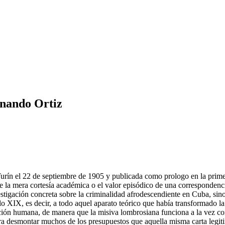
nando Ortiz
rín el 22 de septiembre de 1905 y publicada como prologo en la prim
 la mera cortesía académica o el valor episódico de una correspondencia
stigación concreta sobre la criminalidad afrodescendiente en Cuba, sin
lo XIX, es decir, a todo aquel aparato teórico que había transformado la
cación humana, de manera que la misiva lombrosiana funciona a la vez co
ara desmontar muchos de los presupuestos que aquella misma carta legit