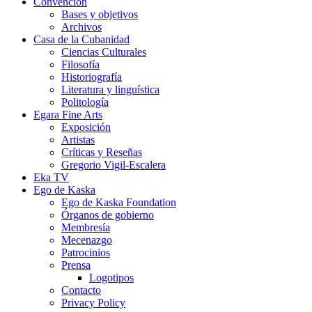
Convención
Bases y objetivos
Archivos
Casa de la Cubanidad
Ciencias Culturales
Filosofía
Historiografía
Literatura y linguística
Politología
Egara Fine Arts
Exposición
Artistas
Críticas y Reseñas
Gregorio Vigil-Escalera
Eka TV
Ego de Kaska
Ego de Kaska Foundation
Órganos de gobierno
Membresía
Mecenazgo
Patrocinios
Prensa
Logotipos
Contacto
Privacy Policy