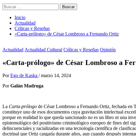
Buscar:
Inicio
Actualidad
Críticas y Reseñas
«Carta-prólogo» de César Lombroso a Fernando Ortiz
Actualidad
Actualidad Cultural
Críticas y Reseñas
Opinión
«Carta-prólogo» de César Lombroso a Fer
Por
Ego de Kaska
/
marzo 14, 2024
Por
Galán Madruga
La
Carta-prólogo
de César Lombroso a Fernando Ortiz, fechada en Tu
constituye uno de esos documentos cuya gravitación intelectual excede
porque en realidad lo que queda sancionado no es un libro ni una inve
epistemológico del positivismo criminológico europeo de fines del sig
delincuenciales y racializadas en una tecnología científica de clasifi
doctrinal que Ortiz cargaría durante años, aun cuando después intent