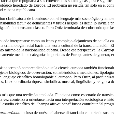
 racista que repugnaría a sus convicciones sociológicas”, frase signifi
ológico heredado de Europa. El problema no residía tan solo en el conte
dad cubana republicana.
ión clasificatoria de Lombroso con el lenguaje más sociológico y ambi
sibilidad táctil” de delincuentes y brujos negros, es decir, lo invita a 
igación lombrosiano clásico. Pero Ortiz terminaría descubriendo que las
z puede interpretarse como un lento y complejo alejamiento de aquella c
la criminología racial hacia una teoría cultural de la transculturación. 
ento mismo de la nacionalidad cubana. Desde esa perspectiva, la
Carta-p
icamente mediante categorías importadas de Europa antes de generar, en
osiana terminó comprendiendo que la ciencia europea también funcionab
objetos biológicos de observación, sometiéndolos a mediciones, tipolog
n lenguaje científico homologable al europeo. Pero Ortiz, al profundi
s, la extraordinaria riqueza simbólica, musical, lingüística y religiosa 
más que una reedición ampliada. Funciona como escenario de transición 
a vez comienza a orientarse hacia una interpretación sociológica e histó
el estudio científico del “hampa afro-cubana” busca contribuir “al progr
arta-prólogo
incluso después de haberse distanciado en parte de sus p