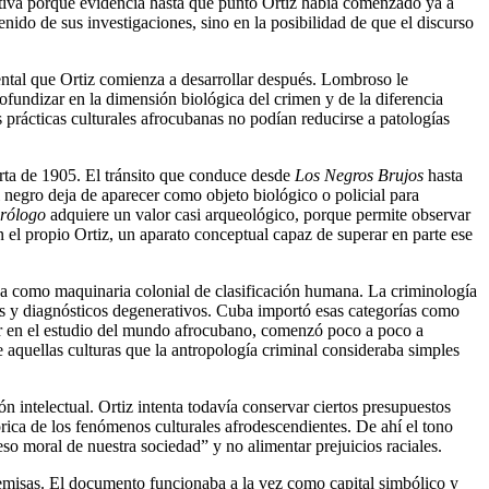
cativa porque evidencia hasta qué punto Ortiz había comenzado ya a
nido de sus investigaciones, sino en la posibilidad de que el discurso
ental que Ortiz comienza a desarrollar después. Lombroso le
profundizar en la dimensión biológica del crimen y de la diferencia
 prácticas culturales afrocubanas no podían reducirse a patologías
arta de 1905. El tránsito que conduce desde
Los Negros Brujos
hasta
El negro deja de aparecer como objeto biológico o policial para
rólogo
adquiere un valor casi arqueológico, porque permite observar
 el propio Ortiz, un aparato conceptual capaz de superar en parte ese
a como maquinaria colonial de clasificación humana. La criminología
ías y diagnósticos degenerativos. Cuba importó esas categorías como
zar en el estudio del mundo afrocubano, comenzó poco a poco a
de aquellas culturas que la antropología criminal consideraba simples
intelectual. Ortiz intenta todavía conservar ciertos presupuestos
rica de los fenómenos culturales afrodescendientes. De ahí el tono
eso moral de nuestra sociedad” y no alimentar prejuicios raciales.
remisas. El documento funcionaba a la vez como capital simbólico y