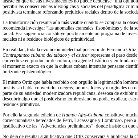
insiste en que de sus investigaciones no puede deducirse “una opinión
percibir las consecuencias ideológicas y sociales del paradigma crimin
positivista terminara reforzando prejuicios raciales dentro de la socie
La transformación resulta aún más visible cuando se compara la obses
recomienda investigar “las anomalías craneales, fisonómicas y de la sen
racial. Esa sugerencia constituye prácticamente un programa de invest
raciales ni a residuos biológicos de primitividad.
En realidad, toda la evolución intelectual posterior de Fernando Orti
Contrapunteo cubano del tabaco y el azúcar
representa el paso desde 
convertirse en productor de cultura, en agente histórico y en fundam
el momento exacto en que la cultura cubana intentaba pensarse científ
horizonte epistemológico.
El mismo Ortiz que había recibido con orgullo la legitimación lombr
positivista había convertido a negros, pobres, locos y marginales en 
parte de su ansiedad modernizadora republicana, deseosa de exhibir u
descubrir algo que el positivismo lombrosiano no podía explicar, esto e
residuos primitivos.
Por ello la segunda edición de
Hampa Afro-Cubana
constituye mucho 
correccionalistas heredados de Ferri, Lacassagne y Lombroso, pero a l
justificativo de las “Advertencias preliminares”, donde insiste en que 
No deja de resultar significativo que Ortiz conservara y publicara la
C