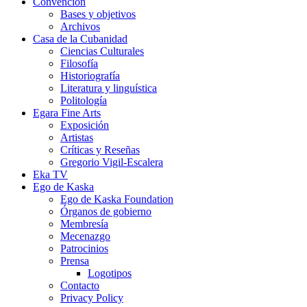
Convención
Bases y objetivos
Archivos
Casa de la Cubanidad
Ciencias Culturales
Filosofía
Historiografía
Literatura y linguística
Politología
Egara Fine Arts
Exposición
Artistas
Críticas y Reseñas
Gregorio Vigil-Escalera
Eka TV
Ego de Kaska
Ego de Kaska Foundation
Órganos de gobierno
Membresía
Mecenazgo
Patrocinios
Prensa
Logotipos
Contacto
Privacy Policy