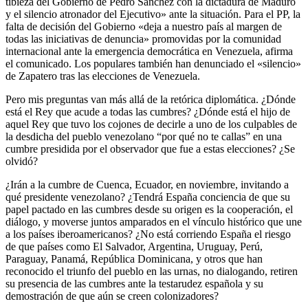
tibieza del Gobierno de Pedro Sánchez con la dictadura de Maduro
y el silencio atronador del Ejecutivo» ante la situación. Para el PP, la
falta de decisión del Gobierno «deja a nuestro país al margen de
todas las iniciativas de denuncia» promovidas por la comunidad
internacional ante la emergencia democrática en Venezuela, afirma
el comunicado. Los populares también han denunciado el «silencio»
de Zapatero tras las elecciones de Venezuela.
Pero mis preguntas van más allá de la retórica diplomática. ¿Dónde
está el Rey que acude a todas las cumbres? ¿Dónde está el hijo de
aquel Rey que tuvo los cojones de decirle a uno de los culpables de
la desdicha del pueblo venezolano “por qué no te callas” en una
cumbre presidida por el observador que fue a estas elecciones? ¿Se
olvidó?
¿Irán a la cumbre de Cuenca, Ecuador, en noviembre, invitando a
qué presidente venezolano? ¿Tendrá España conciencia de que su
papel pactado en las cumbres desde su origen es la cooperación, el
diálogo, y moverse juntos amparados en el vínculo histórico que une
a los países iberoamericanos? ¿No está corriendo España el riesgo
de que países como El Salvador, Argentina, Uruguay, Perú,
Paraguay, Panamá, República Dominicana, y otros que han
reconocido el triunfo del pueblo en las urnas, no dialogando, retiren
su presencia de las cumbres ante la testarudez española y su
demostración de que aún se creen colonizadores?