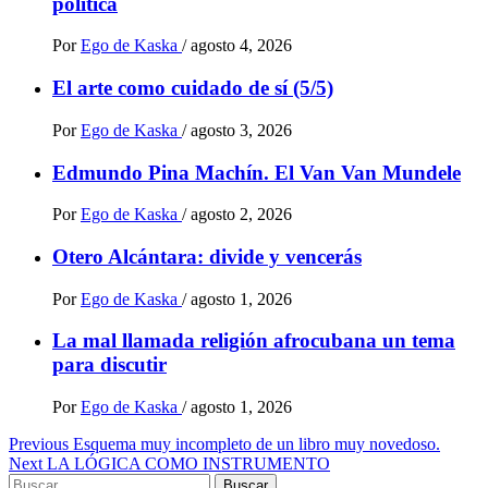
política
Por
Ego de Kaska
/
agosto 4, 2026
El arte como cuidado de sí (5/5)
Por
Ego de Kaska
/
agosto 3, 2026
Edmundo Pina Machín. El Van Van Mundele
Por
Ego de Kaska
/
agosto 2, 2026
Otero Alcántara: divide y vencerás
Por
Ego de Kaska
/
agosto 1, 2026
La mal llamada religión afrocubana un tema
para discutir
Por
Ego de Kaska
/
agosto 1, 2026
Post
Previous
Esquema muy incompleto de un libro muy novedoso.
Next
LA LÓGICA COMO INSTRUMENTO
navigation
Buscar: