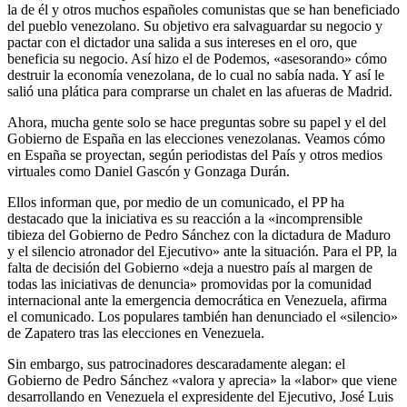
la de él y otros muchos españoles comunistas que se han beneficiado
del pueblo venezolano. Su objetivo era salvaguardar su negocio y
pactar con el dictador una salida a sus intereses en el oro, que
beneficia su negocio. Así hizo el de Podemos, «asesorando» cómo
destruir la economía venezolana, de lo cual no sabía nada. Y así le
salió una plática para comprarse un chalet en las afueras de Madrid.
Ahora, mucha gente solo se hace preguntas sobre su papel y el del
Gobierno de España en las elecciones venezolanas. Veamos cómo
en España se proyectan, según periodistas del País y otros medios
virtuales como Daniel Gascón y Gonzaga Durán.
Ellos informan que, por medio de un comunicado, el PP ha
destacado que la iniciativa es su reacción a la «incomprensible
tibieza del Gobierno de Pedro Sánchez con la dictadura de Maduro
y el silencio atronador del Ejecutivo» ante la situación. Para el PP, la
falta de decisión del Gobierno «deja a nuestro país al margen de
todas las iniciativas de denuncia» promovidas por la comunidad
internacional ante la emergencia democrática en Venezuela, afirma
el comunicado. Los populares también han denunciado el «silencio»
de Zapatero tras las elecciones en Venezuela.
Sin embargo, sus patrocinadores descaradamente alegan: el
Gobierno de Pedro Sánchez «valora y aprecia» la «labor» que viene
desarrollando en Venezuela el expresidente del Ejecutivo, José Luis