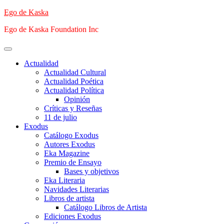
Saltar
Ego de Kaska
al
Ego de Kaska Foundation Inc
contenido
Menú
principal
Actualidad
Actualidad Cultural
Actualidad Poética
Actualidad Política
Opinión
Críticas y Reseñas
11 de julio
Exodus
Catálogo Exodus
Autores Exodus
Eka Magazine
Premio de Ensayo
Bases y objetivos
Eka Literaria
Navidades Literarias
Libros de artista
Catálogo Libros de Artista
Ediciones Exodus