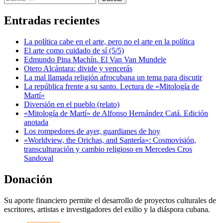
Entradas recientes
La política cabe en el arte, pero no el arte en la política
El arte como cuidado de sí (5/5)
Edmundo Pina Machín. El Van Van Mundele
Otero Alcántara: divide y vencerás
La mal llamada religión afrocubana un tema para discutir
La república frente a su santo. Lectura de «Mitología de
Martí»
Diversión en el pueblo (relato)
«Mitología de Martí» de Alfonso Hernández Catá. Edición
anotada
Los rompedores de ayer, guardianes de hoy
«Worldview, the Orichas, and Santería»: Cosmovisión,
transculturación y cambio religioso en Mercedes Cros
Sandoval
Donación
Su aporte financiero permite el desarrollo de proyectos culturales de
escritores, artistas e investigadores del exilio y la diáspora cubana.