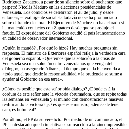
Rodríguez Zapatero, a pesar de su silencio sobre el pucherazo que
perpetró Nicolás Maduro en las elecciones presidenciales de
Venezuela. Los comicios se celebraron el 28 de julio, y desde
entonces, el exdirigente socialista todavía no se ha pronunciado
sobre el fraude electoral. El Ejecutivo de Sánchez no ha aclarado si
ha mantenido contactos con Zapatero desde que se produjo el
fraude. El expresidente del Gobierno acudió al país latinoamericano
en calidad de observador internacional.
¿Quién lo mandó? ¿Por qué lo hizo? Hay muchas preguntas sin
respuesta. El ministro de Exteriores español refleja la verdadera cara
del gobierno español. «Queremos que la solución a la crisis de
Venezuela sea una solución entre venezolanos que venga del
diálogo», ha asegurado Albares, al tiempo que da la bienvenida a
«todo aquel que desde la responsabilidad y la prudencia se sume a
ayudar al Gobierno en esa tarea».
¿Cómo es posible que este señor pida diálogo? ¿Dónde está la
cordura de este señor ante la victoria abrumadora, que se repite todas
las semanas en Venezuela y el mundo con demostraciones masivas
reafirmando la victoria? ¿O es que este ministro, además de tener
cara, es bobo real?
Por último, el PP da su veredicto. Por medio de un comunicado, el
PP ha destacado que la iniciativa es su reacción a la «incomprensible