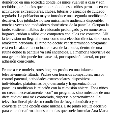
doméstico en una sociedad donde los niños vuelven a casa y son
recibidos por abuelos que en otra donde esos niños permanecen en
actividades extraescolares, clubes, tutorías o espacios de cuidado
regulado. La población mayor introduce una segunda modificación
decisiva. Los jubilados no son únicamente audiencia disponible;
muchas veces son mediadores domésticos de la pantalla. Ocupan la
tarde, sostienen hábitos de visionado prolongado y, en numerosos
hogares, cuidan a niños que comparten con ellos ese consumo. Allí
la televisión no llega al menor como una elección directa, sino como
atmósfera heredada. El niño no decide ver determinado programa:
está en la sala, en la cocina, en casa de la abuela, dentro de una
rutina donde la pantalla ya está encendida. La memoria televisiva de
una generación puede formarse así, por exposición lateral, no por
adhesión consciente.
Frente a ese modelo, otros hogares producen una infancia
televisivamente filtrada. Padres con horarios compatibles, mayor
control parental, actividades extraescolares, dispositivos
individuales, plataformas bajo demanda y fragmentación de
pantallas modifican la relación con la televisión abierta. Esos niños
no crecen necesariamente “con” un programa, sino rodeados de una
dieta audiovisual más controlada, dispersa o personalizada. La
televisión lineal pierde su condición de fuego doméstico y se
convierte en una opción entre muchas. Este punto resulta decisivo
para entender afirmaciones como las que suele formular Ana María