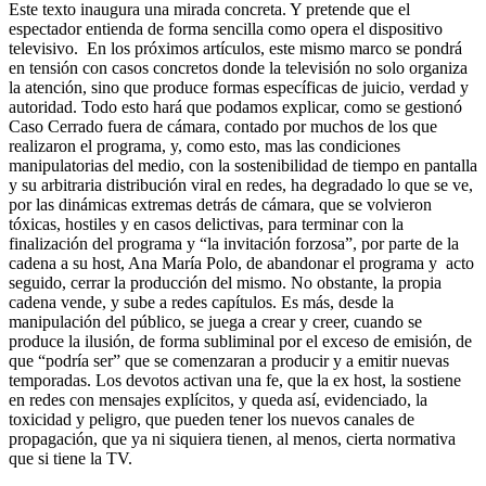
Este texto inaugura una mirada concreta. Y pretende que el
espectador entienda de forma sencilla como opera el dispositivo
televisivo. En los próximos artículos, este mismo marco se pondrá
en tensión con casos concretos donde la televisión no solo organiza
la atención, sino que produce formas específicas de juicio, verdad y
autoridad. Todo esto hará que podamos explicar, como se gestionó
Caso Cerrado fuera de cámara, contado por muchos de los que
realizaron el programa, y, como esto, mas las condiciones
manipulatorias del medio, con la sostenibilidad de tiempo en pantalla
y su arbitraria distribución viral en redes, ha degradado lo que se ve,
por las dinámicas extremas detrás de cámara, que se volvieron
tóxicas, hostiles y en casos delictivas, para terminar con la
finalización del programa y “la invitación forzosa”, por parte de la
cadena a su host, Ana María Polo, de abandonar el programa y acto
seguido, cerrar la producción del mismo. No obstante, la propia
cadena vende, y sube a redes capítulos. Es más, desde la
manipulación del público, se juega a crear y creer, cuando se
produce la ilusión, de forma subliminal por el exceso de emisión, de
que “podría ser” que se comenzaran a producir y a emitir nuevas
temporadas. Los devotos activan una fe, que la ex host, la sostiene
en redes con mensajes explícitos, y queda así, evidenciado, la
toxicidad y peligro, que pueden tener los nuevos canales de
propagación, que ya ni siquiera tienen, al menos, cierta normativa
que si tiene la TV.