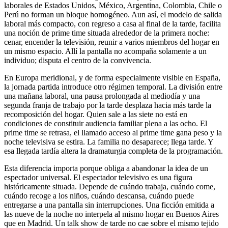
laborales de Estados Unidos, México, Argentina, Colombia, Chile o
Perú no forman un bloque homogéneo. Aun así, el modelo de salida
laboral más compacto, con regreso a casa al final de la tarde, facilita
una noción de prime time situada alrededor de la primera noche:
cenar, encender la televisión, reunir a varios miembros del hogar en
un mismo espacio. Allí la pantalla no acompaña solamente a un
individuo; disputa el centro de la convivencia.
En Europa meridional, y de forma especialmente visible en España,
la jornada partida introduce otro régimen temporal. La división entre
una mañana laboral, una pausa prolongada al mediodía y una
segunda franja de trabajo por la tarde desplaza hacia más tarde la
recomposición del hogar. Quien sale a las siete no está en
condiciones de constituir audiencia familiar plena a las ocho. El
prime time se retrasa, el llamado acceso al prime time gana peso y la
noche televisiva se estira. La familia no desaparece; llega tarde. Y
esa llegada tardía altera la dramaturgia completa de la programación.
Esta diferencia importa porque obliga a abandonar la idea de un
espectador universal. El espectador televisivo es una figura
históricamente situada. Depende de cuándo trabaja, cuándo come,
cuándo recoge a los niños, cuándo descansa, cuándo puede
entregarse a una pantalla sin interrupciones. Una ficción emitida a
las nueve de la noche no interpela al mismo hogar en Buenos Aires
que en Madrid. Un talk show de tarde no cae sobre el mismo tejido