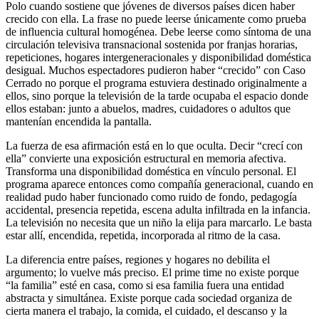
Polo cuando sostiene que jóvenes de diversos países dicen haber
crecido con ella. La frase no puede leerse únicamente como prueba
de influencia cultural homogénea. Debe leerse como síntoma de una
circulación televisiva transnacional sostenida por franjas horarias,
repeticiones, hogares intergeneracionales y disponibilidad doméstica
desigual. Muchos espectadores pudieron haber “crecido” con Caso
Cerrado no porque el programa estuviera destinado originalmente a
ellos, sino porque la televisión de la tarde ocupaba el espacio donde
ellos estaban: junto a abuelos, madres, cuidadores o adultos que
mantenían encendida la pantalla.
La fuerza de esa afirmación está en lo que oculta. Decir “crecí con
ella” convierte una exposición estructural en memoria afectiva.
Transforma una disponibilidad doméstica en vínculo personal. El
programa aparece entonces como compañía generacional, cuando en
realidad pudo haber funcionado como ruido de fondo, pedagogía
accidental, presencia repetida, escena adulta infiltrada en la infancia.
La televisión no necesita que un niño la elija para marcarlo. Le basta
estar allí, encendida, repetida, incorporada al ritmo de la casa.
La diferencia entre países, regiones y hogares no debilita el
argumento; lo vuelve más preciso. El prime time no existe porque
“la familia” esté en casa, como si esa familia fuera una entidad
abstracta y simultánea. Existe porque cada sociedad organiza de
cierta manera el trabajo, la comida, el cuidado, el descanso y la