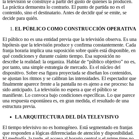
la televisión se construye a partir del gusto de quienes la producen.
La práctica demuestra lo contrario. El punto de partida no es el
contenido, sino el destinatario. Antes de decidir qué se emite, se
decide para quién.
EL PÚBLICO COMO CONSTRUCCIÓN OPERATIVA
El público no es una entidad previa que la televisión observa. Es una
hipótesis que la televisión produce y confirma constantemente. Cada
franja horaria implica una suposición sobre quién está disponible, en
qué condiciones y durante cuánto tiempo. Esa suposición no
describe la realidad: la organiza. Hablar de “público objetivo” no es,
por tanto, una simple estrategia de mercado. Es el núcleo del
dispositivo. Sobre esa figura proyectada se diseñan los contenidos,
se ajustan los ritmos y se calibran las intensidades. El espectador que
finalmente aparece frente a la pantalla no es ajeno a ese proceso: ha
sido anticipado. La televisión no espera a que el público se
manifieste. Lo convoca bajo condiciones específicas. Lo que parece
una respuesta espontánea es, en gran medida, el resultado de una
estructura previa.
LA ARQUITECTURA DEL DÍA TELEVISIVO
El tiempo televisivo no es homogéneo. Está segmentado en franjas
que responden a lógicas diferenciadas de atención y disponibilidad.
El mediodía, la tarde, el acceso al horario central y el prime time no