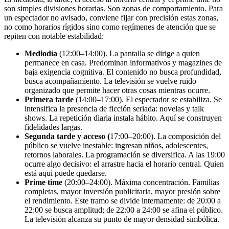
son simples divisiones horarias. Son zonas de comportamiento. Para
un espectador no avisado, conviene fijar con precisión estas zonas,
no como horarios rígidos sino como regímenes de atención que se
repiten con notable estabilidad:
Mediodía
(12:00–14:00). La pantalla se dirige a quien
permanece en casa. Predominan informativos y magazines de
baja exigencia cognitiva. El contenido no busca profundidad,
busca acompañamiento. La televisión se vuelve ruido
organizado que permite hacer otras cosas mientras ocurre.
Primera tarde
(14:00–17:00). El espectador se estabiliza. Se
intensifica la presencia de ficción seriada: novelas y talk
shows. La repetición diaria instala hábito. Aquí se construyen
fidelidades largas.
Segunda tarde y acceso (
17:00–20:00). La composición del
público se vuelve inestable: ingresan niños, adolescentes,
retornos laborales. La programación se diversifica. A las 19:00
ocurre algo decisivo: el arrastre hacia el horario central. Quien
está aquí puede quedarse.
Prime time
(20:00–24:00). Máxima concentración. Familias
completas, mayor inversión publicitaria, mayor presión sobre
el rendimiento. Este tramo se divide internamente: de 20:00 a
22:00 se busca amplitud; de 22:00 a 24:00 se afina el público.
La televisión alcanza su punto de mayor densidad simbólica.