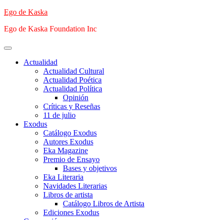
Saltar
Ego de Kaska
al
Ego de Kaska Foundation Inc
contenido
Menú
principal
Actualidad
Actualidad Cultural
Actualidad Poética
Actualidad Política
Opinión
Críticas y Reseñas
11 de julio
Exodus
Catálogo Exodus
Autores Exodus
Eka Magazine
Premio de Ensayo
Bases y objetivos
Eka Literaria
Navidades Literarias
Libros de artista
Catálogo Libros de Artista
Ediciones Exodus