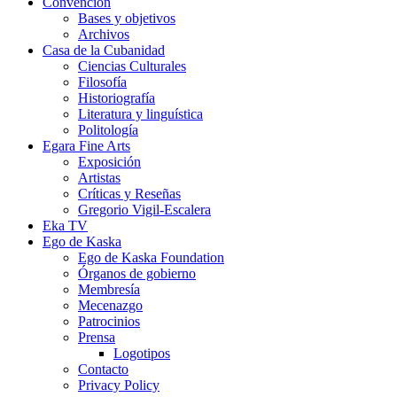
Convención
Bases y objetivos
Archivos
Casa de la Cubanidad
Ciencias Culturales
Filosofía
Historiografía
Literatura y linguística
Politología
Egara Fine Arts
Exposición
Artistas
Críticas y Reseñas
Gregorio Vigil-Escalera
Eka TV
Ego de Kaska
Ego de Kaska Foundation
Órganos de gobierno
Membresía
Mecenazgo
Patrocinios
Prensa
Logotipos
Contacto
Privacy Policy