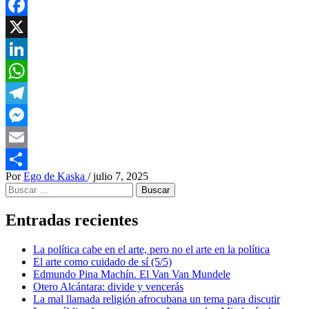
Facebook
X
LinkedIn
WhatsApp
Telegram
Messenger
Email
Por
Ego de Kaska
/
julio 7, 2025
Compartir
Buscar:
Entradas recientes
La política cabe en el arte, pero no el arte en la política
El arte como cuidado de sí (5/5)
Edmundo Pina Machín. El Van Van Mundele
Otero Alcántara: divide y vencerás
La mal llamada religión afrocubana un tema para discutir