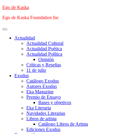
Saltar
Ego de Kaska
al
Ego de Kaska Foundation Inc
contenido
Menú
principal
Actualidad
Actualidad Cultural
Actualidad Poética
Actualidad Política
Opinión
Críticas y Reseñas
11 de julio
Exodus
Catálogo Exodus
Autores Exodus
Eka Magazine
Premio de Ensayo
Bases y objetivos
Eka Literaria
Navidades Literarias
Libros de artista
Catálogo Libros de Artista
Ediciones Exodus