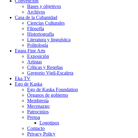
Convención
Bases y objetivos
Archivos
Casa de la Cubanidad
Ciencias Culturales
Filosofía
Historiografía
Literatura y linguística
Politología
Egara Fine Arts
Exposición
Artistas
Críticas y Reseñas
Gregorio Vigil-Escalera
Eka TV
Ego de Kaska
Ego de Kaska Foundation
Órganos de gobierno
Membresía
Mecenazgo
Patrocinios
Prensa
Logotipos
Contacto
Privacy Policy