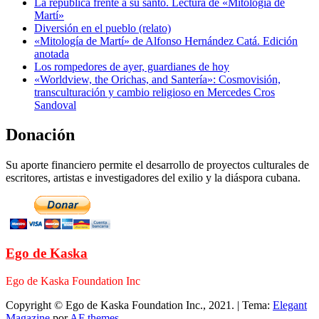
La república frente a su santo. Lectura de «Mitología de
Martí»
Diversión en el pueblo (relato)
«Mitología de Martí» de Alfonso Hernández Catá. Edición
anotada
Los rompedores de ayer, guardianes de hoy
«Worldview, the Orichas, and Santería»: Cosmovisión,
transculturación y cambio religioso en Mercedes Cros
Sandoval
Donación
Su aporte financiero permite el desarrollo de proyectos culturales de
escritores, artistas e investigadores del exilio y la diáspora cubana.
Ego de Kaska
Ego de Kaska Foundation Inc
Copyright © Ego de Kaska Foundation Inc., 2021.
|
Tema:
Elegant
Magazine
por
AF themes
.