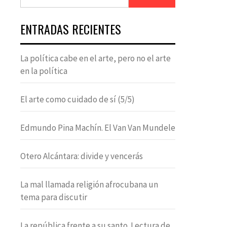
ENTRADAS RECIENTES
La política cabe en el arte, pero no el arte
en la política
El arte como cuidado de sí (5/5)
Edmundo Pina Machín. El Van Van Mundele
Otero Alcántara: divide y vencerás
La mal llamada religión afrocubana un
tema para discutir
La república frente a su santo. Lectura de