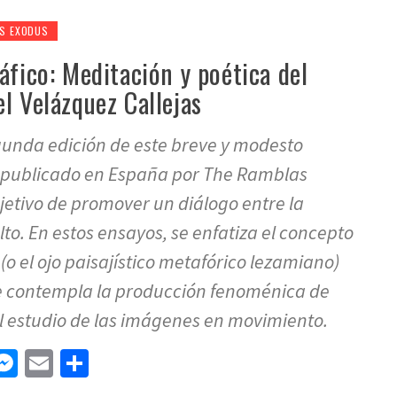
ES EXODUS
áfico: Meditación y poética del
l Velázquez Callejas
gunda edición de este breve y modesto
 publicado en España por The Ramblas
bjetivo de promover un diálogo entre la
ulto. En estos ensayos, se enfatiza el concepto
(o el ojo paisajístico metafórico lezamiano)
e contempla la producción fenoménica de
 estudio de las imágenes en movimiento.
n
tsApp
elegram
Messenger
Email
Compartir