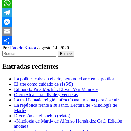
LinkedIn
WhatsApp
Telegram
Messenger
Email
Por
Ego de Kaska
/
agosto 14, 2020
Compartir
Buscar:
Entradas recientes
La política cabe en el arte, pero no el arte en la política
El arte como cuidado de sí (5/5)
Edmundo Pina Machín. El Van Van Mundele
Otero Alcántara: divide y vencerás
La mal llamada religión afrocubana un tema para discutir
La república frente a su santo. Lectura de «Mitología de
Martí»
Diversión en el pueblo (relato)
«Mitología de Martí» de Alfonso Hernández Catá. Edición
anotada