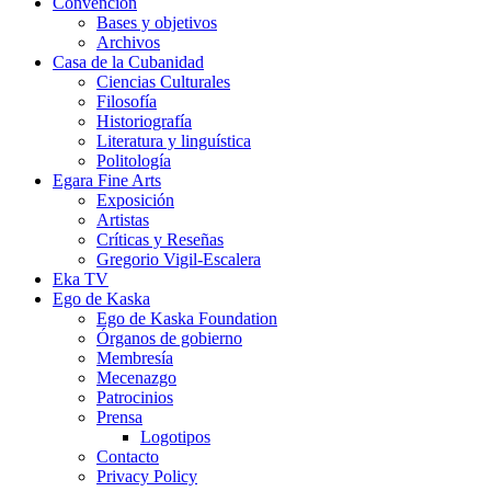
Convención
Bases y objetivos
Archivos
Casa de la Cubanidad
Ciencias Culturales
Filosofía
Historiografía
Literatura y linguística
Politología
Egara Fine Arts
Exposición
Artistas
Críticas y Reseñas
Gregorio Vigil-Escalera
Eka TV
Ego de Kaska
Ego de Kaska Foundation
Órganos de gobierno
Membresía
Mecenazgo
Patrocinios
Prensa
Logotipos
Contacto
Privacy Policy