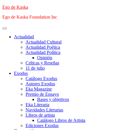
Saltar
Ego de Kaska
al
Ego de Kaska Foundation Inc
contenido
Menú
principal
Actualidad
Actualidad Cultural
Actualidad Poética
Actualidad Política
Opinión
Críticas y Reseñas
11 de julio
Exodus
Catálogo Exodus
Autores Exodus
Eka Magazine
Premio de Ensayo
Bases y objetivos
Eka Literaria
Navidades Literarias
Libros de artista
Catálogo Libros de Artista
Ediciones Exodus