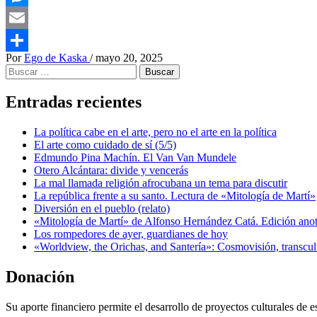
Messenger
Email
Por
Ego de Kaska
/
mayo 20, 2025
Compartir
Buscar:
Entradas recientes
La política cabe en el arte, pero no el arte en la política
El arte como cuidado de sí (5/5)
Edmundo Pina Machín. El Van Van Mundele
Otero Alcántara: divide y vencerás
La mal llamada religión afrocubana un tema para discutir
La república frente a su santo. Lectura de «Mitología de Martí»
Diversión en el pueblo (relato)
«Mitología de Martí» de Alfonso Hernández Catá. Edición ano
Los rompedores de ayer, guardianes de hoy
«Worldview, the Orichas, and Santería»: Cosmovisión, transcu
Donación
Su aporte financiero permite el desarrollo de proyectos culturales de es