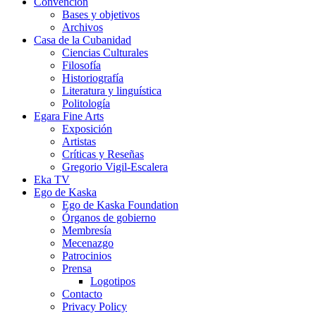
Convención
Bases y objetivos
Archivos
Casa de la Cubanidad
Ciencias Culturales
Filosofía
Historiografía
Literatura y linguística
Politología
Egara Fine Arts
Exposición
Artistas
Críticas y Reseñas
Gregorio Vigil-Escalera
Eka TV
Ego de Kaska
Ego de Kaska Foundation
Órganos de gobierno
Membresía
Mecenazgo
Patrocinios
Prensa
Logotipos
Contacto
Privacy Policy