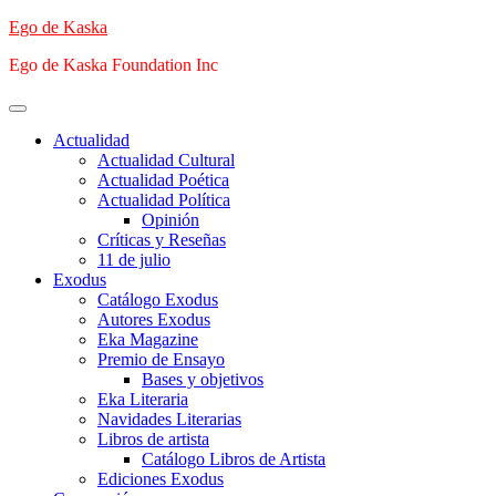
Saltar
Ego de Kaska
al
Ego de Kaska Foundation Inc
contenido
Menú
principal
Actualidad
Actualidad Cultural
Actualidad Poética
Actualidad Política
Opinión
Críticas y Reseñas
11 de julio
Exodus
Catálogo Exodus
Autores Exodus
Eka Magazine
Premio de Ensayo
Bases y objetivos
Eka Literaria
Navidades Literarias
Libros de artista
Catálogo Libros de Artista
Ediciones Exodus