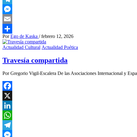
Telegram
Messenger
Email
Por
Ego de Kaska
/
febrero 12, 2026
Compartir
Actualidad Cultural
Actualidad Poética
Travesía compartida
Por Gregorio Vigil-Escalera De las Asociaciones Internacional y Es
Facebook
X
LinkedIn
WhatsApp
Telegram