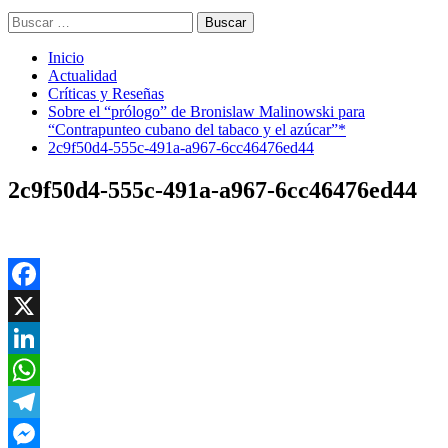
Buscar:
Inicio
Actualidad
Críticas y Reseñas
Sobre el “prólogo” de Bronislaw Malinowski para
“Contrapunteo cubano del tabaco y el azúcar”*
2c9f50d4-555c-491a-a967-6cc46476ed44
2c9f50d4-555c-491a-a967-6cc46476ed44
Facebook
X
LinkedIn
WhatsApp
Telegram