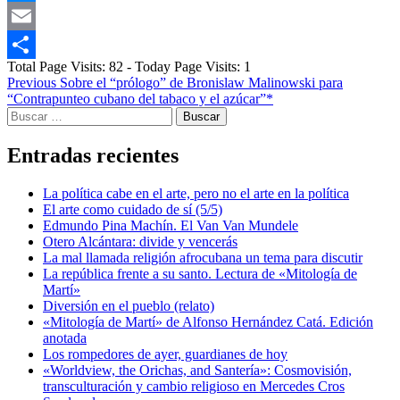
Messenger
Email
Total Page Visits: 82 - Today Page Visits: 1
Compartir
Post
Previous
Sobre el “prólogo” de Bronislaw Malinowski para
“Contrapunteo cubano del tabaco y el azúcar”*
navigation
Buscar:
Entradas recientes
La política cabe en el arte, pero no el arte en la política
El arte como cuidado de sí (5/5)
Edmundo Pina Machín. El Van Van Mundele
Otero Alcántara: divide y vencerás
La mal llamada religión afrocubana un tema para discutir
La república frente a su santo. Lectura de «Mitología de
Martí»
Diversión en el pueblo (relato)
«Mitología de Martí» de Alfonso Hernández Catá. Edición
anotada
Los rompedores de ayer, guardianes de hoy
«Worldview, the Orichas, and Santería»: Cosmovisión,
transculturación y cambio religioso en Mercedes Cros