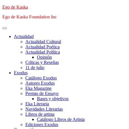
Saltar
Ego de Kaska
al
Ego de Kaska Foundation Inc
contenido
Menú
principal
Actualidad
Actualidad Cultural
Actualidad Poética
Actualidad Política
Opinión
Críticas y Reseñas
11 de julio
Exodus
Catálogo Exodus
Autores Exodus
Eka Magazine
Premio de Ensayo
Bases y objetivos
Eka Literaria
Navidades Literarias
Libros de artista
Catálogo Libros de Artista
Ediciones Exodus