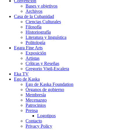
Convención
Bases y objetivos
Archivos
Casa de la Cubanidad
Ciencias Culturales
Filosofía
Historiografía
Literatura y linguística
Politología
Egara Fine Arts
Exposición
Artistas
Críticas y Reseñas
Gregorio Vigil-Escalera
Eka TV
Ego de Kaska
Ego de Kaska Foundation
Órganos de gobierno
Membresía
Mecenazgo
Patrocinios
Prensa
Logotipos
Contacto
Privacy Policy