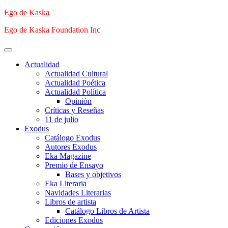
Saltar
Ego de Kaska
al
Ego de Kaska Foundation Inc
contenido
Menú
principal
Actualidad
Actualidad Cultural
Actualidad Poética
Actualidad Política
Opinión
Críticas y Reseñas
11 de julio
Exodus
Catálogo Exodus
Autores Exodus
Eka Magazine
Premio de Ensayo
Bases y objetivos
Eka Literaria
Navidades Literarias
Libros de artista
Catálogo Libros de Artista
Ediciones Exodus