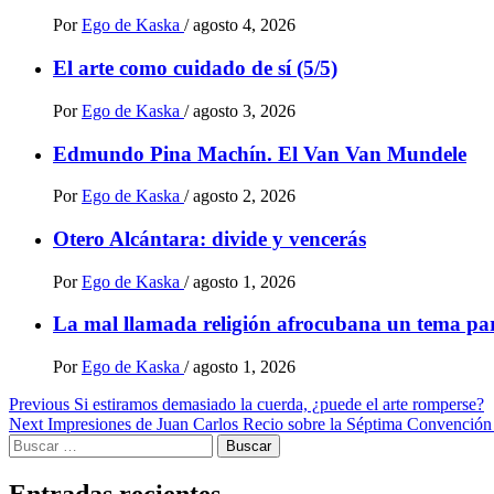
Por
Ego de Kaska
/
agosto 4, 2026
El arte como cuidado de sí (5/5)
Por
Ego de Kaska
/
agosto 3, 2026
Edmundo Pina Machín. El Van Van Mundele
Por
Ego de Kaska
/
agosto 2, 2026
Otero Alcántara: divide y vencerás
Por
Ego de Kaska
/
agosto 1, 2026
La mal llamada religión afrocubana un tema par
Por
Ego de Kaska
/
agosto 1, 2026
Post
Previous
Si estiramos demasiado la cuerda, ¿puede el arte romperse?
Next
Impresiones de Juan Carlos Recio sobre la Séptima Convención
navigation
Buscar: