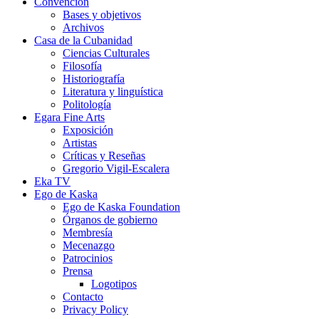
Convención
Bases y objetivos
Archivos
Casa de la Cubanidad
Ciencias Culturales
Filosofía
Historiografía
Literatura y linguística
Politología
Egara Fine Arts
Exposición
Artistas
Críticas y Reseñas
Gregorio Vigil-Escalera
Eka TV
Ego de Kaska
Ego de Kaska Foundation
Órganos de gobierno
Membresía
Mecenazgo
Patrocinios
Prensa
Logotipos
Contacto
Privacy Policy