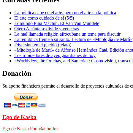
Entradas recientes
La política cabe en el arte, pero no el arte en la política
El arte como cuidado de sí (5/5)
Edmundo Pina Machín. El Van Van Mundele
Otero Alcántara: divide y vencerás
La mal llamada religión afrocubana un tema para discutir
La república frente a su santo. Lectura de «Mitología de Martí»
Diversión en el pueblo (relato)
«Mitología de Martí» de Alfonso Hernández Catá. Edición ano
Los rompedores de ayer, guardianes de hoy
«Worldview, the Orichas, and Santería»: Cosmovisión, transcu
Donación
Su aporte financiero permite el desarrollo de proyectos culturales de es
Ego de Kaska
Ego de Kaska Foundation Inc