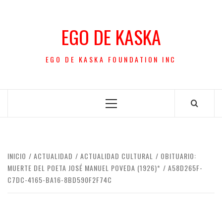
Saltar
al
EGO DE KASKA
contenido
EGO DE KASKA FOUNDATION INC
Menú
principal
INICIO
ACTUALIDAD
ACTUALIDAD CULTURAL
OBITUARIO:
MUERTE DEL POETA JOSÉ MANUEL POVEDA (1926)*
A58D265F-
C7DC-4165-BA16-8BD590F2F74C