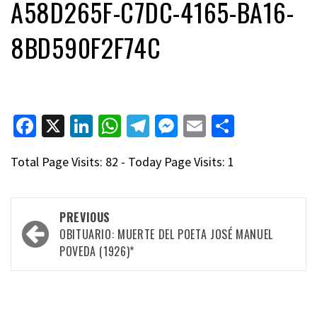
A58D265F-C7DC-4165-BA16-
8BD590F2F74C
Facebook
X
LinkedIn
WhatsApp
Telegram
Messenger
Email
Compart
Total Page Visits: 82 - Today Page Visits: 1
Post
PREVIOUS
navigation
OBITUARIO: MUERTE DEL POETA JOSÉ MANUEL
POVEDA (1926)*