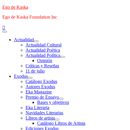
Saltar
Ego de Kaska
al
Ego de Kaska Foundation Inc
contenido
Menú
principal
Actualidad
Actualidad Cultural
Actualidad Poética
Actualidad Política
Opinión
Críticas y Reseñas
11 de julio
Exodus
Catálogo Exodus
Autores Exodus
Eka Magazine
Premio de Ensayo
Bases y objetivos
Eka Literaria
Navidades Literarias
Libros de artista
Catálogo Libros de Artista
Ediciones Exodus