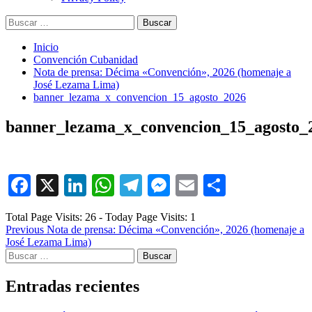
Buscar:
Inicio
Convención Cubanidad
Nota de prensa: Décima «Convención», 2026 (homenaje a
José Lezama Lima)
banner_lezama_x_convencion_15_agosto_2026
banner_lezama_x_convencion_15_agosto_
Facebook
X
LinkedIn
WhatsApp
Telegram
Messenger
Email
Comparti
Total Page Visits: 26 - Today Page Visits: 1
Post
Previous
Nota de prensa: Décima «Convención», 2026 (homenaje a
José Lezama Lima)
navigation
Buscar:
Entradas recientes