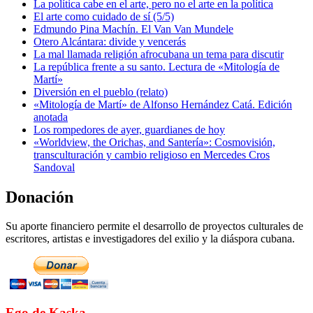
La política cabe en el arte, pero no el arte en la política
El arte como cuidado de sí (5/5)
Edmundo Pina Machín. El Van Van Mundele
Otero Alcántara: divide y vencerás
La mal llamada religión afrocubana un tema para discutir
La república frente a su santo. Lectura de «Mitología de
Martí»
Diversión en el pueblo (relato)
«Mitología de Martí» de Alfonso Hernández Catá. Edición
anotada
Los rompedores de ayer, guardianes de hoy
«Worldview, the Orichas, and Santería»: Cosmovisión,
transculturación y cambio religioso en Mercedes Cros
Sandoval
Donación
Su aporte financiero permite el desarrollo de proyectos culturales de
escritores, artistas e investigadores del exilio y la diáspora cubana.
Ego de Kaska