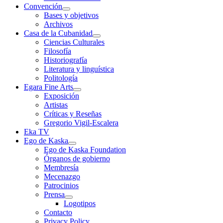
Convención
Bases y objetivos
Archivos
Casa de la Cubanidad
Ciencias Culturales
Filosofía
Historiografía
Literatura y linguística
Politología
Egara Fine Arts
Exposición
Artistas
Críticas y Reseñas
Gregorio Vigil-Escalera
Eka TV
Ego de Kaska
Ego de Kaska Foundation
Órganos de gobierno
Membresía
Mecenazgo
Patrocinios
Prensa
Logotipos
Contacto
Privacy Policy