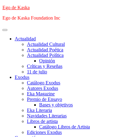
Saltar
Ego de Kaska
al
Ego de Kaska Foundation Inc
contenido
Menú
principal
Actualidad
Actualidad Cultural
Actualidad Poética
Actualidad Política
Opinión
Críticas y Reseñas
11 de julio
Exodus
Catálogo Exodus
Autores Exodus
Eka Magazine
Premio de Ensayo
Bases y objetivos
Eka Literaria
Navidades Literarias
Libros de artista
Catálogo Libros de Artista
Ediciones Exodus