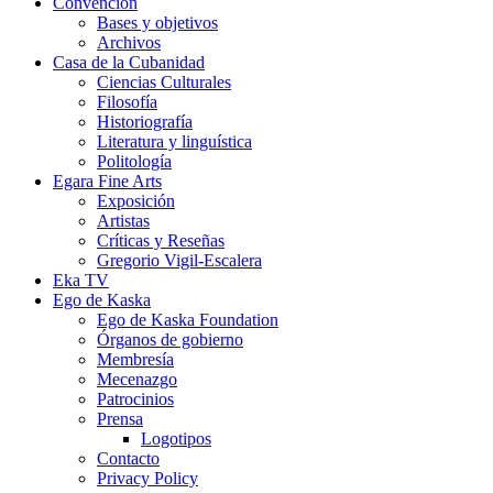
Convención
Bases y objetivos
Archivos
Casa de la Cubanidad
Ciencias Culturales
Filosofía
Historiografía
Literatura y linguística
Politología
Egara Fine Arts
Exposición
Artistas
Críticas y Reseñas
Gregorio Vigil-Escalera
Eka TV
Ego de Kaska
Ego de Kaska Foundation
Órganos de gobierno
Membresía
Mecenazgo
Patrocinios
Prensa
Logotipos
Contacto
Privacy Policy