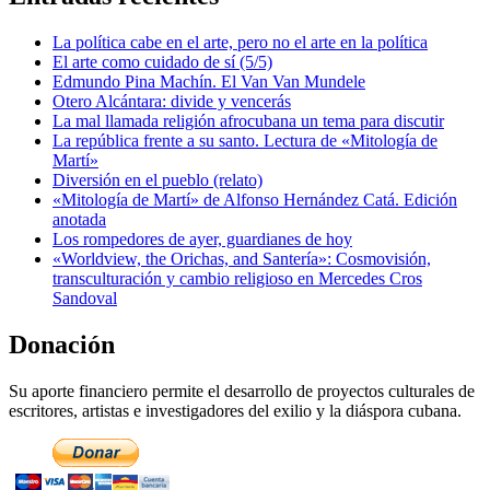
La política cabe en el arte, pero no el arte en la política
El arte como cuidado de sí (5/5)
Edmundo Pina Machín. El Van Van Mundele
Otero Alcántara: divide y vencerás
La mal llamada religión afrocubana un tema para discutir
La república frente a su santo. Lectura de «Mitología de
Martí»
Diversión en el pueblo (relato)
«Mitología de Martí» de Alfonso Hernández Catá. Edición
anotada
Los rompedores de ayer, guardianes de hoy
«Worldview, the Orichas, and Santería»: Cosmovisión,
transculturación y cambio religioso en Mercedes Cros
Sandoval
Donación
Su aporte financiero permite el desarrollo de proyectos culturales de
escritores, artistas e investigadores del exilio y la diáspora cubana.