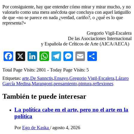
Por consiguiente, hay que entender cómo mirar y mirar mucho, y no
valorarlo como una mera anécdota que concluya con aquel latiguillo
de que «no se parece en nada ¿verdad, cariño?, o ¿qué es lo que
representa?»
Gregorio Vigil-Escalera
De las Asociaciones Internacional
y Española de Críticos de Arte (AICA/AECA)
Facebook
X
LinkedIn
WhatsApp
Telegram
Messenger
Email
Comparti
Total Page Visits: 2801 - Today Page Visits: 5
Etiquetas:
arte
,
De Sannctis
,
Ensayo
,
Gregorio Vigil-Escalera
,
Lázaro
García Medina
,
Marangoni
,
pensamiento
,
pintura
,
reflexiones
También te puede interesar
La política cabe en el arte, pero no el arte en la
política
Por
Ego de Kaska
/
agosto 4, 2026