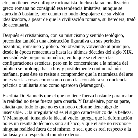
etc., no tienen ese enfoque racionalista. Incluso la racionalización
greco-romana no consiguió esa tendencia imitativa, aunque se
aproximó bastante, por cuanto no pudo despojarse de su visión
idealizadora, a pesar de que la civilización romana, su heredera, trató
de acentuarla.
Después el cristianismo, con su misticismo y sentido teológico,
preconiza también una abstracción figurativa en sus periodos
bizantino, románico y gótico. No obstante, volviendo al principio,
desde la época renacentista hasta las últimas décadas del siglo XIX,
persistió este prejuicio mimético, en lo que se refiere a las
configuraciones estéticas, pero en lo concerniente a la mirada del
público se prolonga hasta hoy y posiblemente continuará aún
mañana, pues éste se resiste a comprender que la naturaleza del arte
no es ver las cosas como son o como las considera su conciencia
práctica o utilitaria sino como aparecen (Marangoni).
Escribía De Sannctis que el que no tiene fuerza bastante para matar
la realidad no tiene fuerza para crearla. Y Baudelaire, por su parte,
añadía que todo lo que no es un poco deforme tiene algo de
insensible…; la irregularidad es el signo característico de la belleza.
Y Marangoni, tomando la idea al vuelo, agrega que la deformación
no es un resultado técnico, sino artístico, y que el arte no reconoce
ninguna realidad fuera de sí mismo, o sea, que es real respecto a la
fantasía y no respecto al mundo exterior.