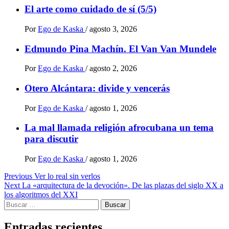
El arte como cuidado de sí (5/5)
Por
Ego de Kaska
/
agosto 3, 2026
Edmundo Pina Machín. El Van Van Mundele
Por
Ego de Kaska
/
agosto 2, 2026
Otero Alcántara: divide y vencerás
Por
Ego de Kaska
/
agosto 1, 2026
La mal llamada religión afrocubana un tema
para discutir
Por
Ego de Kaska
/
agosto 1, 2026
Post
Previous
Ver lo real sin verlos
Next
La «arquitectura de la devoción». De las plazas del siglo XX a
navigation
los algoritmos del XXI
Buscar:
Entradas recientes